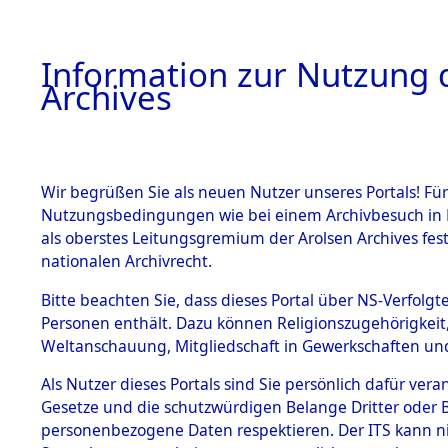
Information zur Nutzung d
Archives
HOME
BESTANDSBESCHREIBUNG
ARCHIVAL
Wir begrüßen Sie als neuen Nutzer unseres Portals! Für
Nutzungsbedingungen wie bei einem Archivbesuch in B
als oberstes Leitungsgremium der Arolsen Archives f
BESTÄNDE
0008 (108
nationalen Archivrecht.
1.
Bitte beachten Sie, dass dieses Portal über NS-Verfolgte
Inhaftierungsdoku
Personen enthält. Dazu können Religionszugehörigkeit,
mente
Weltanschauung, Mitgliedschaft in Gewerkschaften und 
1.2.9 Beim ITS
verwahrte
Als Nutzer dieses Portals sind Sie persönlich dafür vera
Effekten
Gesetze und die schutzwürdigen Belange Dritter oder B
1.2.9.1
personenbezogene Daten respektieren. Der ITS kann nic
Effekten aus