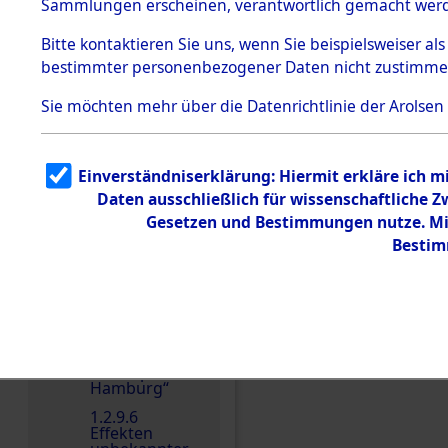
dem KZ
Sammlungen erscheinen, verantwortlich gemacht wer
Dachau
Bitte
kontaktieren
Sie uns, wenn Sie beispielsweiser al
1.2.9.2
Effekten aus
bestimmter personenbezogener Daten nicht zustimme
dem KZ
Dachau,
Sie möchten mehr über die Datenrichtlinie der Arolsen
Bayerisches
Landesentsch
ädigungsamt
1.2.9.3
Einverständniserklärung: Hiermit erkläre ich 
Effekten aus
Daten ausschließlich für wissenschaftliche
dem KZ
Neuengamm
Gesetzen und Bestimmungen nutze. Mir
e
Bestim
1.2.9.4
Effekten nicht
identifizierter
Eigentümer
Einen Kommentar schr
1.2.9.5
Effekten
„Gestapo
Hamburg“
1.2.9.6
Effekten