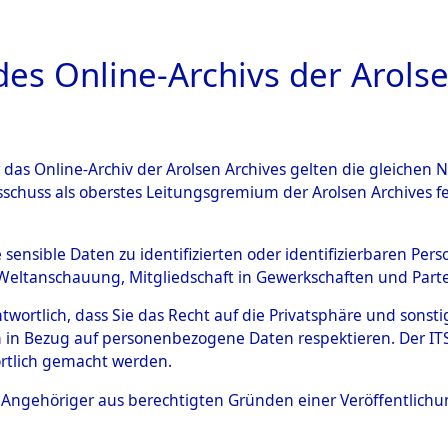
a
A
es Online-Archivs der Arolse
DIGITAL COLLEC
r das Online-Archiv der Arolsen Archives gelten die gleiche
ESCHREIBUNG
ARCHIVALE
ÜBERSICHT
BILD
sschuss als oberstes Leitungsgremium der Arolsen Archives 
594563)
e sensible Daten zu identifizierten oder identifizierbaren Pe
Weltanschauung, Mitgliedschaft in Gewerkschaften und Partei
antwortlich, dass Sie das Recht auf die Privatsphäre und sons
0003 (108594563)
 in Bezug auf personenbezogene Daten respektieren. Der ITS k
rtlich gemacht werden.
Person
UNBEKANN
ls Angehöriger aus berechtigten Gründen einer Veröffentlic