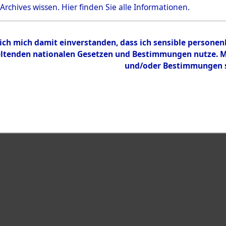
 Archives wissen.
Hier
finden Sie alle Informationen.
 ich mich damit einverstanden, dass ich sensible persone
tenden nationalen Gesetzen und Bestimmungen nutze. Mir
und/oder Bestimmungen st
eiben →
0003 (108594563)