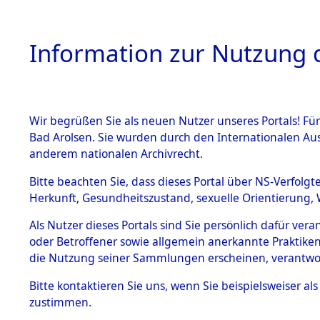
Information zur Nutzung d
Wir begrüßen Sie als neuen Nutzer unseres Portals! Fü
HOME
BESTANDSB
Bad Arolsen. Sie wurden durch den Internationalen Au
anderem nationalen Archivrecht.
BESTÄNDE
0003 (108
Bitte beachten Sie, dass dieses Portal über NS-Verfolgt
Herkunft, Gesundheitszustand, sexuelle Orientierung, 
1.
Inhaftierungsdoku
Als Nutzer dieses Portals sind Sie persönlich dafür ver
mente
oder Betroffener sowie allgemein anerkannte Praktiken
1.2.9 Beim ITS
die Nutzung seiner Sammlungen erscheinen, verantwo
verwahrte
Effekten
Bitte
kontaktieren
Sie uns, wenn Sie beispielsweiser a
1.2.9.1
zustimmen.
Effekten aus