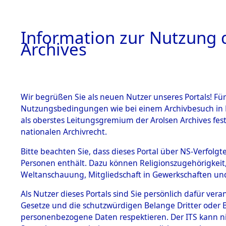
Information zur Nutzung d
Archives
HOME
BESTANDSBESCHREIBUNG
ARCHIVAL
Wir begrüßen Sie als neuen Nutzer unseres Portals! Für
Nutzungsbedingungen wie bei einem Archivbesuch in B
als oberstes Leitungsgremium der Arolsen Archives f
BESTÄNDE
0003 (108
nationalen Archivrecht.
1.
Bitte beachten Sie, dass dieses Portal über NS-Verfolgte
Inhaftierungsdoku
Personen enthält. Dazu können Religionszugehörigkeit,
mente
Weltanschauung, Mitgliedschaft in Gewerkschaften und 
1.2.9 Beim ITS
verwahrte
Als Nutzer dieses Portals sind Sie persönlich dafür vera
Effekten
Gesetze und die schutzwürdigen Belange Dritter oder B
1.2.9.1
personenbezogene Daten respektieren. Der ITS kann nic
Effekten aus