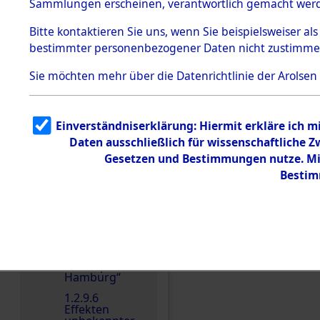
dem KZ
Sammlungen erscheinen, verantwortlich gemacht wer
Dachau
Bitte
kontaktieren
Sie uns, wenn Sie beispielsweiser al
1.2.9.2
Effekten aus
bestimmter personenbezogener Daten nicht zustimme
dem KZ
Dachau,
Sie möchten mehr über die Datenrichtlinie der Arolsen
Bayerisches
Landesentsch
ädigungsamt
1.2.9.3
Einverständniserklärung: Hiermit erkläre ich 
Effekten aus
Einen Kommentar schr
Daten ausschließlich für wissenschaftliche
dem KZ
Neuengamm
Gesetzen und Bestimmungen nutze. Mir
e
Bestim
1.2.9.4
Effekten nicht
identifizierter
Eigentümer
1.2.9.5
Effekten
„Gestapo
Hamburg“
1.2.9.6
Effekten