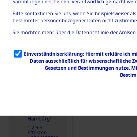
dem KZ
Sammlungen erscheinen, verantwortlich gemacht wer
Dachau
Bitte
kontaktieren
Sie uns, wenn Sie beispielsweiser al
1.2.9.2
Effekten aus
bestimmter personenbezogener Daten nicht zustimme
dem KZ
Dachau,
Sie möchten mehr über die Datenrichtlinie der Arolsen
Bayerisches
Landesentsch
Einen Kommentar schr
ädigungsamt
1.2.9.3
Einverständniserklärung: Hiermit erkläre ich 
Effekten aus
Daten ausschließlich für wissenschaftliche
dem KZ
Neuengamm
Gesetzen und Bestimmungen nutze. Mir
e
Bestim
1.2.9.4
Effekten nicht
identifizierter
Eigentümer
1.2.9.5
Effekten
„Gestapo
Hamburg“
1.2.9.6
Effekten