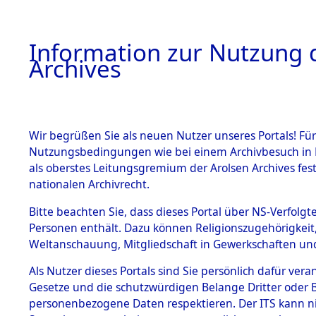
Information zur Nutzung d
Archives
HOME
BESTANDSBESCHREIBUNG
ARCHIVAL
Wir begrüßen Sie als neuen Nutzer unseres Portals! Für
Nutzungsbedingungen wie bei einem Archivbesuch in B
als oberstes Leitungsgremium der Arolsen Archives f
BESTÄNDE
0001 (108
nationalen Archivrecht.
1.
Bitte beachten Sie, dass dieses Portal über NS-Verfolgte
Inhaftierungsdoku
Personen enthält. Dazu können Religionszugehörigkeit,
mente
Weltanschauung, Mitgliedschaft in Gewerkschaften und 
1.2.9 Beim ITS
verwahrte
Als Nutzer dieses Portals sind Sie persönlich dafür vera
Effekten
Gesetze und die schutzwürdigen Belange Dritter oder B
1.2.9.1
personenbezogene Daten respektieren. Der ITS kann nic
Effekten aus