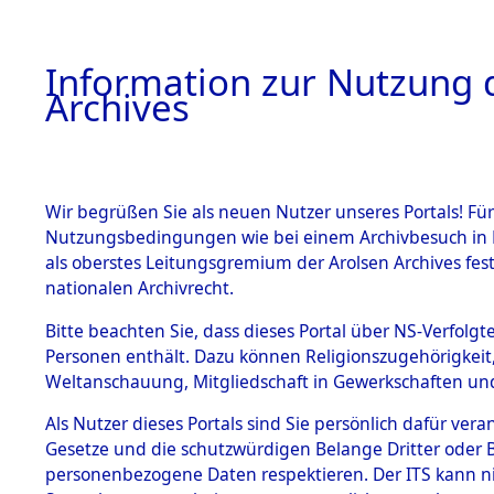
Information zur Nutzung d
Archives
HOME
BESTANDSBESCHREIBUNG
ARCHIVAL
Wir begrüßen Sie als neuen Nutzer unseres Portals! Für
Nutzungsbedingungen wie bei einem Archivbesuch in B
als oberstes Leitungsgremium der Arolsen Archives f
BESTÄNDE
0003 (108
nationalen Archivrecht.
1.
Bitte beachten Sie, dass dieses Portal über NS-Verfolgte
Inhaftierungsdoku
Personen enthält. Dazu können Religionszugehörigkeit,
mente
Weltanschauung, Mitgliedschaft in Gewerkschaften und 
1.2.9 Beim ITS
verwahrte
Als Nutzer dieses Portals sind Sie persönlich dafür vera
Effekten
Gesetze und die schutzwürdigen Belange Dritter oder B
1.2.9.1
personenbezogene Daten respektieren. Der ITS kann nic
Effekten aus