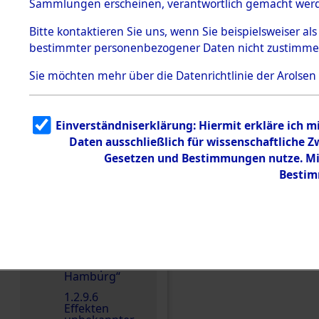
dem KZ
Sammlungen erscheinen, verantwortlich gemacht wer
Dachau
Bitte
kontaktieren
Sie uns, wenn Sie beispielsweiser al
1.2.9.2
Effekten aus
bestimmter personenbezogener Daten nicht zustimme
dem KZ
Einen Kommentar schr
Dachau,
Sie möchten mehr über die Datenrichtlinie der Arolsen
Bayerisches
Landesentsch
ädigungsamt
1.2.9.3
Einverständniserklärung: Hiermit erkläre ich 
Effekten aus
Daten ausschließlich für wissenschaftliche
dem KZ
Neuengamm
Gesetzen und Bestimmungen nutze. Mir
e
Bestim
1.2.9.4
Effekten nicht
identifizierter
Eigentümer
1.2.9.5
Effekten
„Gestapo
Hamburg“
1.2.9.6
Effekten