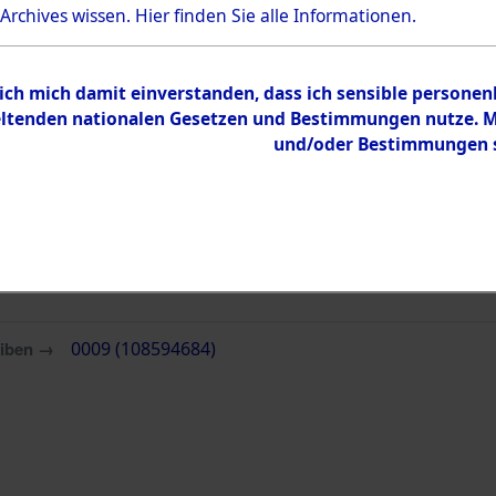
 Archives wissen.
Hier
finden Sie alle Informationen.
 ich mich damit einverstanden, dass ich sensible persone
tenden nationalen Gesetzen und Bestimmungen nutze. Mir
und/oder Bestimmungen st
eiben →
0009 (108594684)