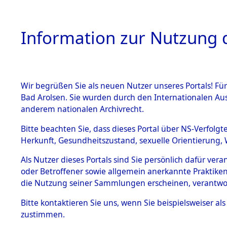
Information zur Nutzung d
Wir begrüßen Sie als neuen Nutzer unseres Portals! Fü
HOME
BESTANDSB
Bad Arolsen. Sie wurden durch den Internationalen Au
anderem nationalen Archivrecht.
BESTÄNDE
0009 (108
Bitte beachten Sie, dass dieses Portal über NS-Verfolgt
Herkunft, Gesundheitszustand, sexuelle Orientierung, 
1.
Inhaftierungsdoku
Als Nutzer dieses Portals sind Sie persönlich dafür ver
mente
oder Betroffener sowie allgemein anerkannte Praktiken
1.2.9 Beim ITS
die Nutzung seiner Sammlungen erscheinen, verantwo
verwahrte
Effekten
Bitte
kontaktieren
Sie uns, wenn Sie beispielsweiser a
1.2.9.1
zustimmen.
Effekten aus