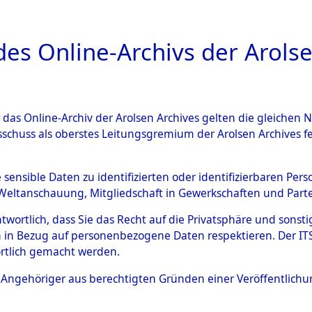
a
A
es Online-Archivs der Arolse
DIGITAL COLLEC
r das Online-Archiv der Arolsen Archives gelten die gleiche
ESCHREIBUNG
ARCHIVALE
ÜBERSICHT
BILD
sschuss als oberstes Leitungsgremium der Arolsen Archives 
594684)
e sensible Daten zu identifizierten oder identifizierbaren Pe
Weltanschauung, Mitgliedschaft in Gewerkschaften und Partei
antwortlich, dass Sie das Recht auf die Privatsphäre und sons
0009 (108594684)
 in Bezug auf personenbezogene Daten respektieren. Der ITS k
rtlich gemacht werden.
Person
UNBEKANN
ls Angehöriger aus berechtigten Gründen einer Veröffentlic