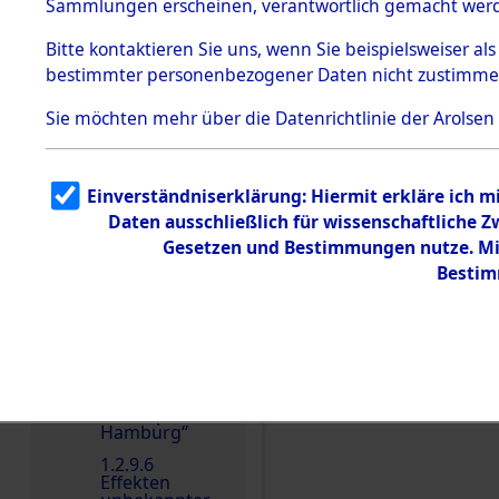
dem KZ
Sammlungen erscheinen, verantwortlich gemacht wer
Dachau
Bitte
kontaktieren
Sie uns, wenn Sie beispielsweiser al
1.2.9.2
Effekten aus
bestimmter personenbezogener Daten nicht zustimme
dem KZ
Dachau,
Sie möchten mehr über die Datenrichtlinie der Arolsen
Bayerisches
Landesentsch
ädigungsamt
Einen Kommentar schr
1.2.9.3
Einverständniserklärung: Hiermit erkläre ich 
Effekten aus
Daten ausschließlich für wissenschaftliche
dem KZ
Neuengamm
Gesetzen und Bestimmungen nutze. Mir
e
Bestim
1.2.9.4
Effekten nicht
identifizierter
Eigentümer
1.2.9.5
Effekten
„Gestapo
Hamburg“
1.2.9.6
Effekten