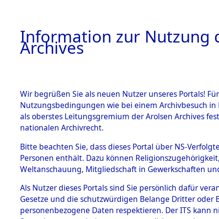
Information zur Nutzung d
Archives
HOME
BESTANDSBESCHREIBUNG
ARCHIVAL
Wir begrüßen Sie als neuen Nutzer unseres Portals! Für
Nutzungsbedingungen wie bei einem Archivbesuch in B
als oberstes Leitungsgremium der Arolsen Archives f
BESTÄNDE
0005 (108
nationalen Archivrecht.
1.
Bitte beachten Sie, dass dieses Portal über NS-Verfolgte
Inhaftierungsdoku
Personen enthält. Dazu können Religionszugehörigkeit,
mente
Weltanschauung, Mitgliedschaft in Gewerkschaften und 
1.2.9 Beim ITS
verwahrte
Als Nutzer dieses Portals sind Sie persönlich dafür vera
Effekten
Gesetze und die schutzwürdigen Belange Dritter oder B
1.2.9.1
personenbezogene Daten respektieren. Der ITS kann nic
Effekten aus