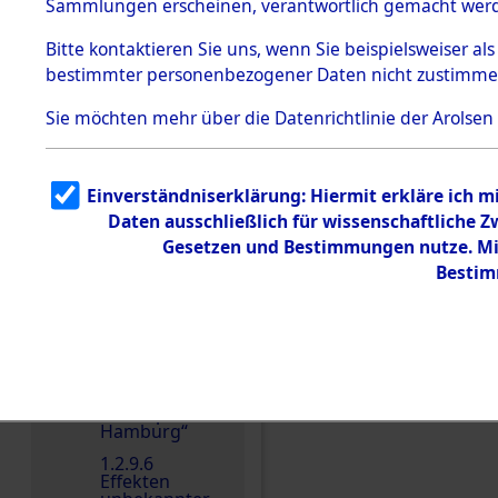
dem KZ
Sammlungen erscheinen, verantwortlich gemacht wer
Dachau
Bitte
kontaktieren
Sie uns, wenn Sie beispielsweiser al
1.2.9.2
Effekten aus
bestimmter personenbezogener Daten nicht zustimme
dem KZ
Dachau,
Sie möchten mehr über die Datenrichtlinie der Arolsen
Bayerisches
Landesentsch
ädigungsamt
Einen Kommentar schr
1.2.9.3
Einverständniserklärung: Hiermit erkläre ich 
Effekten aus
Daten ausschließlich für wissenschaftliche
dem KZ
Neuengamm
Gesetzen und Bestimmungen nutze. Mir
e
Bestim
1.2.9.4
Effekten nicht
identifizierter
Eigentümer
1.2.9.5
Effekten
„Gestapo
Hamburg“
1.2.9.6
Effekten