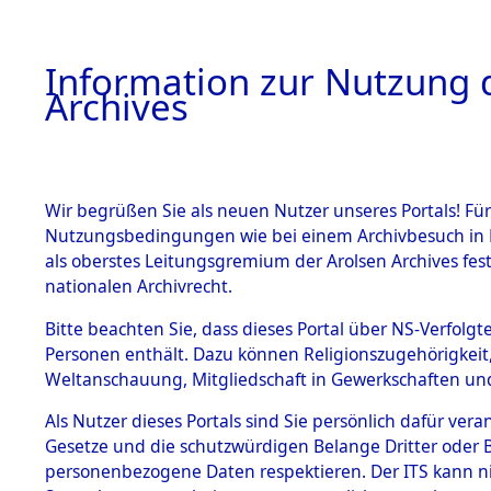
Information zur Nutzung d
Archives
HOME
BESTANDSBESCHREIBUNG
ARCHIVAL
Wir begrüßen Sie als neuen Nutzer unseres Portals! Für
Nutzungsbedingungen wie bei einem Archivbesuch in B
als oberstes Leitungsgremium der Arolsen Archives f
BESTÄNDE
0005 (108
nationalen Archivrecht.
1.
Bitte beachten Sie, dass dieses Portal über NS-Verfolgte
Inhaftierungsdoku
Personen enthält. Dazu können Religionszugehörigkeit,
mente
Weltanschauung, Mitgliedschaft in Gewerkschaften und 
1.2.9 Beim ITS
verwahrte
Als Nutzer dieses Portals sind Sie persönlich dafür vera
Effekten
Gesetze und die schutzwürdigen Belange Dritter oder B
1.2.9.1
personenbezogene Daten respektieren. Der ITS kann nic
Effekten aus