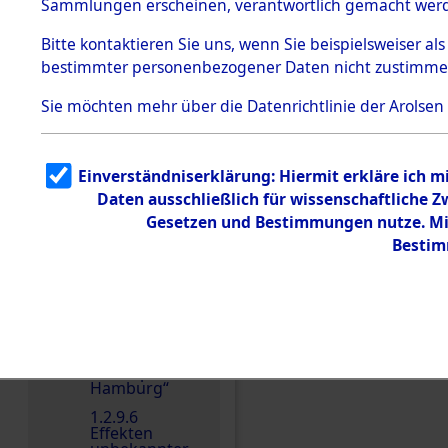
dem KZ
Sammlungen erscheinen, verantwortlich gemacht wer
Dachau
Bitte
kontaktieren
Sie uns, wenn Sie beispielsweiser al
1.2.9.2
Effekten aus
bestimmter personenbezogener Daten nicht zustimme
dem KZ
Dachau,
Sie möchten mehr über die Datenrichtlinie der Arolsen
Bayerisches
Landesentsch
Einen Kommentar schr
ädigungsamt
1.2.9.3
Einverständniserklärung: Hiermit erkläre ich 
Effekten aus
Daten ausschließlich für wissenschaftliche
dem KZ
Neuengamm
Gesetzen und Bestimmungen nutze. Mir
e
Bestim
1.2.9.4
Effekten nicht
identifizierter
Eigentümer
1.2.9.5
Effekten
„Gestapo
Hamburg“
1.2.9.6
Effekten