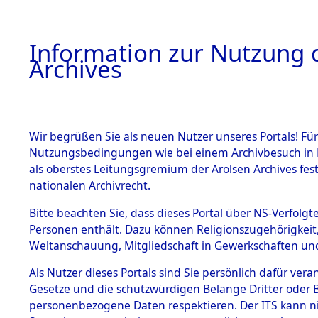
Information zur Nutzung d
Archives
HOME
BESTANDSBESCHREIBUNG
ARCHIVAL
Wir begrüßen Sie als neuen Nutzer unseres Portals! Für
Nutzungsbedingungen wie bei einem Archivbesuch in B
als oberstes Leitungsgremium der Arolsen Archives f
BESTÄNDE
0001 (108
nationalen Archivrecht.
1.
Bitte beachten Sie, dass dieses Portal über NS-Verfolgte
Inhaftierungsdoku
Personen enthält. Dazu können Religionszugehörigkeit,
mente
Weltanschauung, Mitgliedschaft in Gewerkschaften und 
1.2.9 Beim ITS
verwahrte
Als Nutzer dieses Portals sind Sie persönlich dafür vera
Effekten
Gesetze und die schutzwürdigen Belange Dritter oder B
1.2.9.1
personenbezogene Daten respektieren. Der ITS kann nic
Effekten aus