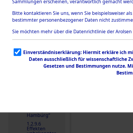
dem KZ
Sammlungen erscheinen, verantwortlich gemacht wer
Dachau
Bitte
kontaktieren
Sie uns, wenn Sie beispielsweiser al
1.2.9.2
Effekten aus
bestimmter personenbezogener Daten nicht zustimme
dem KZ
Dachau,
Sie möchten mehr über die Datenrichtlinie der Arolsen
Bayerisches
Landesentsch
ädigungsamt
1.2.9.3
Einverständniserklärung: Hiermit erkläre ich 
Effekten aus
Daten ausschließlich für wissenschaftliche
dem KZ
Neuengamm
Gesetzen und Bestimmungen nutze. Mir
Einen Kommentar schr
e
Bestim
1.2.9.4
Effekten nicht
identifizierter
Eigentümer
1.2.9.5
Effekten
„Gestapo
Hamburg“
1.2.9.6
Effekten