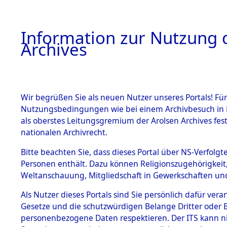
Information zur Nutzung d
Archives
HOME
BESTANDSBESCHREIBUNG
ARCHIVAL
Wir begrüßen Sie als neuen Nutzer unseres Portals! Für
Nutzungsbedingungen wie bei einem Archivbesuch in B
als oberstes Leitungsgremium der Arolsen Archives f
BESTÄNDE
0007 (108
nationalen Archivrecht.
1.
Bitte beachten Sie, dass dieses Portal über NS-Verfolgte
Inhaftierungsdoku
Personen enthält. Dazu können Religionszugehörigkeit,
mente
Weltanschauung, Mitgliedschaft in Gewerkschaften und 
1.2.9 Beim ITS
verwahrte
Als Nutzer dieses Portals sind Sie persönlich dafür vera
Effekten
Gesetze und die schutzwürdigen Belange Dritter oder B
1.2.9.1
personenbezogene Daten respektieren. Der ITS kann nic
Effekten aus