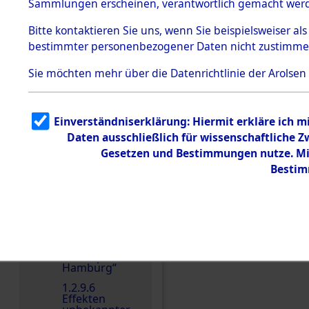
dem KZ
Sammlungen erscheinen, verantwortlich gemacht wer
Dachau
Bitte
kontaktieren
Sie uns, wenn Sie beispielsweiser al
1.2.9.2
Effekten aus
bestimmter personenbezogener Daten nicht zustimme
dem KZ
Dachau,
Sie möchten mehr über die Datenrichtlinie der Arolsen
Bayerisches
Landesentsch
ädigungsamt
1.2.9.3
Einverständniserklärung: Hiermit erkläre ich 
Effekten aus
Daten ausschließlich für wissenschaftliche
dem KZ
Einen Kommentar schr
Neuengamm
Gesetzen und Bestimmungen nutze. Mir
e
Bestim
1.2.9.4
Effekten nicht
identifizierter
Eigentümer
1.2.9.5
Effekten
„Gestapo
Hamburg“
1.2.9.6
Effekten