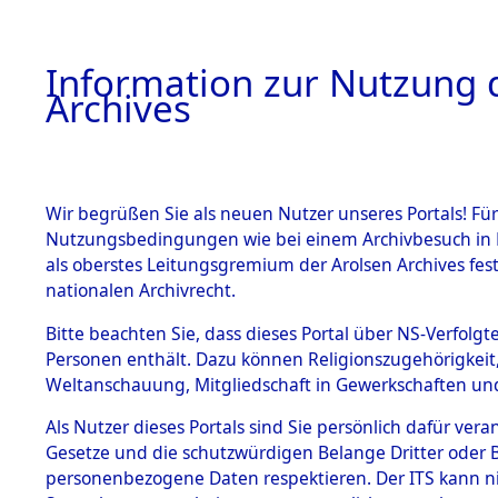
Information zur Nutzung d
Archives
HOME
BESTANDSBESCHREIBUNG
ARCHIVAL
Wir begrüßen Sie als neuen Nutzer unseres Portals! Für
Nutzungsbedingungen wie bei einem Archivbesuch in B
als oberstes Leitungsgremium der Arolsen Archives f
BESTÄNDE
0009 (108
nationalen Archivrecht.
1.
Bitte beachten Sie, dass dieses Portal über NS-Verfolgte
Inhaftierungsdoku
Personen enthält. Dazu können Religionszugehörigkeit,
mente
Weltanschauung, Mitgliedschaft in Gewerkschaften und 
1.2.9 Beim ITS
verwahrte
Als Nutzer dieses Portals sind Sie persönlich dafür vera
Effekten
Gesetze und die schutzwürdigen Belange Dritter oder B
1.2.9.1
personenbezogene Daten respektieren. Der ITS kann nic
Effekten aus