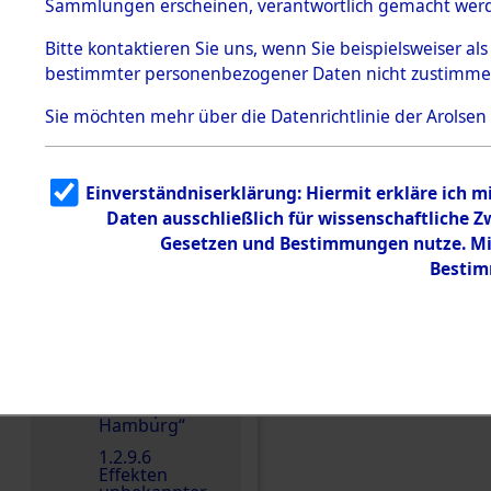
dem KZ
Sammlungen erscheinen, verantwortlich gemacht wer
Dachau
Bitte
kontaktieren
Sie uns, wenn Sie beispielsweiser al
1.2.9.2
Effekten aus
bestimmter personenbezogener Daten nicht zustimme
dem KZ
Dachau,
Sie möchten mehr über die Datenrichtlinie der Arolsen
Bayerisches
Landesentsch
ädigungsamt
1.2.9.3
Einverständniserklärung: Hiermit erkläre ich 
Effekten aus
Daten ausschließlich für wissenschaftliche
dem KZ
Neuengamm
Einen Kommentar schr
Gesetzen und Bestimmungen nutze. Mir
e
Bestim
1.2.9.4
Effekten nicht
identifizierter
Eigentümer
1.2.9.5
Effekten
„Gestapo
Hamburg“
1.2.9.6
Effekten