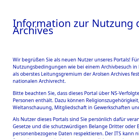
Information zur Nutzung d
Archives
HOME
BESTANDSBESCHREIBUNG
ARCHIVAL
Wir begrüßen Sie als neuen Nutzer unseres Portals! Für
Nutzungsbedingungen wie bei einem Archivbesuch in B
als oberstes Leitungsgremium der Arolsen Archives f
BESTÄNDE
0013 (108
nationalen Archivrecht.
1.
Bitte beachten Sie, dass dieses Portal über NS-Verfolgte
Inhaftierungsdoku
Personen enthält. Dazu können Religionszugehörigkeit,
mente
Weltanschauung, Mitgliedschaft in Gewerkschaften und 
1.2.9 Beim ITS
verwahrte
Als Nutzer dieses Portals sind Sie persönlich dafür vera
Effekten
Gesetze und die schutzwürdigen Belange Dritter oder B
1.2.9.1
personenbezogene Daten respektieren. Der ITS kann nic
Effekten aus