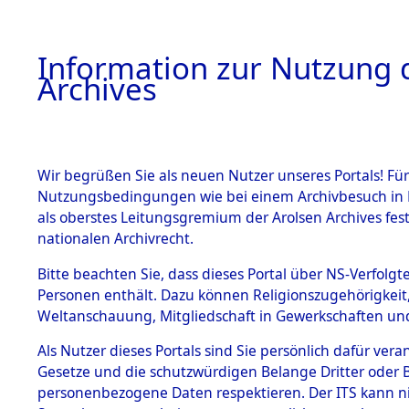
Information zur Nutzung d
Archives
HOME
BESTANDSBESCHREIBUNG
ARCHIVAL
Wir begrüßen Sie als neuen Nutzer unseres Portals! Für
Nutzungsbedingungen wie bei einem Archivbesuch in B
als oberstes Leitungsgremium der Arolsen Archives f
BESTÄNDE
0024 (108
nationalen Archivrecht.
1.
Bitte beachten Sie, dass dieses Portal über NS-Verfolgte
Inhaftierungsdoku
Personen enthält. Dazu können Religionszugehörigkeit,
mente
Weltanschauung, Mitgliedschaft in Gewerkschaften und 
1.2.9 Beim ITS
verwahrte
Als Nutzer dieses Portals sind Sie persönlich dafür vera
Effekten
Gesetze und die schutzwürdigen Belange Dritter oder B
1.2.9.1
personenbezogene Daten respektieren. Der ITS kann nic
Effekten aus