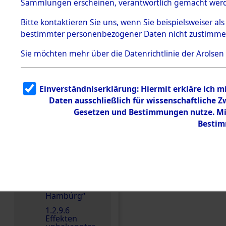
dem KZ
Sammlungen erscheinen, verantwortlich gemacht wer
Dachau
Bitte
kontaktieren
Sie uns, wenn Sie beispielsweiser al
1.2.9.2
Effekten aus
bestimmter personenbezogener Daten nicht zustimme
dem KZ
Dachau,
Sie möchten mehr über die Datenrichtlinie der Arolsen
Bayerisches
Landesentsch
ädigungsamt
Einen Kommentar schr
1.2.9.3
Einverständniserklärung: Hiermit erkläre ich 
Effekten aus
Daten ausschließlich für wissenschaftliche
dem KZ
Neuengamm
Gesetzen und Bestimmungen nutze. Mir
e
Bestim
1.2.9.4
Effekten nicht
identifizierter
Eigentümer
1.2.9.5
Effekten
„Gestapo
Hamburg“
1.2.9.6
Effekten