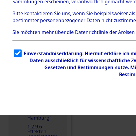
dem KZ
Sammlungen erscheinen, verantwortlich gemacht wer
Dachau
Bitte
kontaktieren
Sie uns, wenn Sie beispielsweiser al
1.2.9.2
Effekten aus
bestimmter personenbezogener Daten nicht zustimme
dem KZ
Dachau,
Sie möchten mehr über die Datenrichtlinie der Arolsen
Bayerisches
Landesentsch
Einen Kommentar schr
ädigungsamt
1.2.9.3
Einverständniserklärung: Hiermit erkläre ich 
Effekten aus
Daten ausschließlich für wissenschaftliche
dem KZ
Neuengamm
Gesetzen und Bestimmungen nutze. Mir
e
Bestim
1.2.9.4
Effekten nicht
identifizierter
Eigentümer
1.2.9.5
Effekten
„Gestapo
Hamburg“
1.2.9.6
Effekten