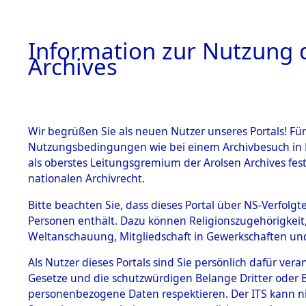
Information zur Nutzung d
Archives
HOME
BESTANDSBESCHREIBUNG
ARCHIVAL
Wir begrüßen Sie als neuen Nutzer unseres Portals! Für
Nutzungsbedingungen wie bei einem Archivbesuch in B
als oberstes Leitungsgremium der Arolsen Archives f
BESTÄNDE
0037 (108
nationalen Archivrecht.
1.
Bitte beachten Sie, dass dieses Portal über NS-Verfolgte
Inhaftierungsdoku
Personen enthält. Dazu können Religionszugehörigkeit,
mente
Weltanschauung, Mitgliedschaft in Gewerkschaften und 
1.2.9 Beim ITS
verwahrte
Als Nutzer dieses Portals sind Sie persönlich dafür vera
Effekten
Gesetze und die schutzwürdigen Belange Dritter oder B
1.2.9.1
personenbezogene Daten respektieren. Der ITS kann nic
Effekten aus