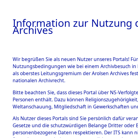
Information zur Nutzung d
Archives
HOME
BESTANDSBESCHREIBUNG
ARCHIVAL
Wir begrüßen Sie als neuen Nutzer unseres Portals! Für
Nutzungsbedingungen wie bei einem Archivbesuch in B
als oberstes Leitungsgremium der Arolsen Archives f
BESTÄNDE
0059 (108
nationalen Archivrecht.
1.
Bitte beachten Sie, dass dieses Portal über NS-Verfolgte
Inhaftierungsdoku
Personen enthält. Dazu können Religionszugehörigkeit,
mente
Weltanschauung, Mitgliedschaft in Gewerkschaften und 
1.2.9 Beim ITS
verwahrte
Als Nutzer dieses Portals sind Sie persönlich dafür vera
Effekten
Gesetze und die schutzwürdigen Belange Dritter oder B
1.2.9.1
personenbezogene Daten respektieren. Der ITS kann nic
Effekten aus