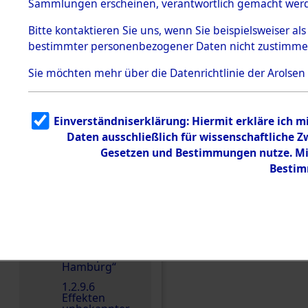
dem KZ
Sammlungen erscheinen, verantwortlich gemacht wer
Dachau
Bitte
kontaktieren
Sie uns, wenn Sie beispielsweiser al
1.2.9.2
Effekten aus
bestimmter personenbezogener Daten nicht zustimme
dem KZ
Dachau,
Sie möchten mehr über die Datenrichtlinie der Arolsen
Bayerisches
Landesentsch
Einen Kommentar schr
ädigungsamt
1.2.9.3
Einverständniserklärung: Hiermit erkläre ich 
Effekten aus
Daten ausschließlich für wissenschaftliche
dem KZ
Neuengamm
Gesetzen und Bestimmungen nutze. Mir
e
Bestim
1.2.9.4
Effekten nicht
identifizierter
Eigentümer
1.2.9.5
Effekten
„Gestapo
Hamburg“
1.2.9.6
Effekten