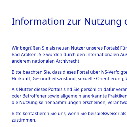
Information zur Nutzung d
Wir begrüßen Sie als neuen Nutzer unseres Portals! Fü
HOME
BESTANDSB
Bad Arolsen. Sie wurden durch den Internationalen Au
anderem nationalen Archivrecht.
BESTÄNDE
0003 (108
Bitte beachten Sie, dass dieses Portal über NS-Verfolgt
Herkunft, Gesundheitszustand, sexuelle Orientierung, 
1.
Inhaftierungsdoku
Als Nutzer dieses Portals sind Sie persönlich dafür ver
mente
oder Betroffener sowie allgemein anerkannte Praktiken
1.2.9 Beim ITS
die Nutzung seiner Sammlungen erscheinen, verantwo
verwahrte
Effekten
Bitte
kontaktieren
Sie uns, wenn Sie beispielsweiser a
1.2.9.1
zustimmen.
Effekten aus