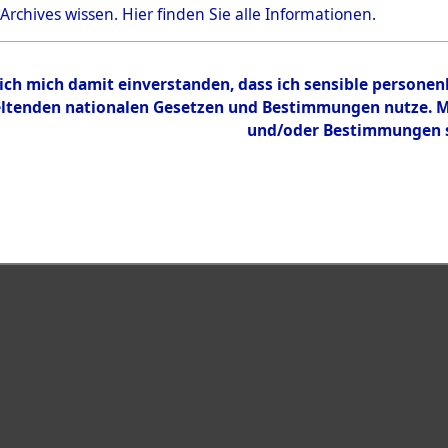
 Archives wissen.
Hier
finden Sie alle Informationen.
 ich mich damit einverstanden, dass ich sensible persone
tenden nationalen Gesetzen und Bestimmungen nutze. Mir
eiben →
0003 (108594875)
und/oder Bestimmungen st