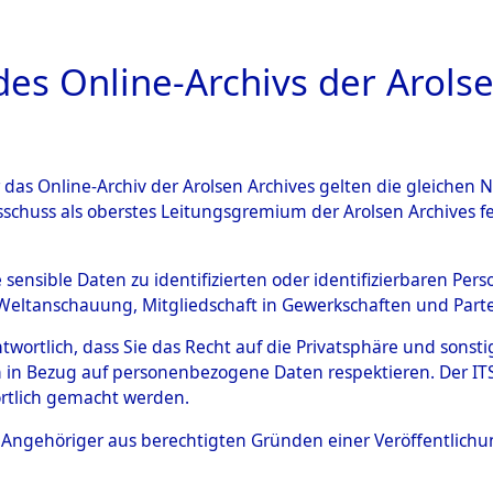
a
A
es Online-Archivs der Arolse
DIGITAL COLLEC
r das Online-Archiv der Arolsen Archives gelten die gleiche
ESCHREIBUNG
ARCHIVALE
ÜBERSICHT
BILD
sschuss als oberstes Leitungsgremium der Arolsen Archives 
594875)
e sensible Daten zu identifizierten oder identifizierbaren Pe
Weltanschauung, Mitgliedschaft in Gewerkschaften und Partei
antwortlich, dass Sie das Recht auf die Privatsphäre und sons
0003 (108594875)
 in Bezug auf personenbezogene Daten respektieren. Der ITS k
rtlich gemacht werden.
Person
UNBEKANN
ls Angehöriger aus berechtigten Gründen einer Veröffentlic