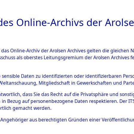
a
A
es Online-Archivs der Arolse
DIGITAL COLLEC
r das Online-Archiv der Arolsen Archives gelten die gleiche
ESCHREIBUNG
ARCHIVALE
ÜBERSICHT
BILD
sschuss als oberstes Leitungsgremium der Arolsen Archives 
595093)
e sensible Daten zu identifizierten oder identifizierbaren Pe
Weltanschauung, Mitgliedschaft in Gewerkschaften und Partei
antwortlich, dass Sie das Recht auf die Privatsphäre und sons
0003 (108595093)
 in Bezug auf personenbezogene Daten respektieren. Der ITS k
rtlich gemacht werden.
Person
UNBEKANN
ls Angehöriger aus berechtigten Gründen einer Veröffentlic