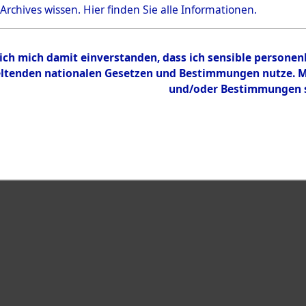
 Archives wissen.
Hier
finden Sie alle Informationen.
eiben →
0003 (108595093)
 ich mich damit einverstanden, dass ich sensible persone
tenden nationalen Gesetzen und Bestimmungen nutze. Mir
und/oder Bestimmungen st