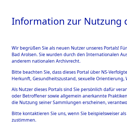
Information zur Nutzung d
Wir begrüßen Sie als neuen Nutzer unseres Portals! Fü
HOME
BESTANDSB
Bad Arolsen. Sie wurden durch den Internationalen Au
anderem nationalen Archivrecht.
BESTÄNDE
0003 (108
Bitte beachten Sie, dass dieses Portal über NS-Verfolgt
Herkunft, Gesundheitszustand, sexuelle Orientierung, 
1.
Inhaftierungsdoku
Als Nutzer dieses Portals sind Sie persönlich dafür ver
mente
oder Betroffener sowie allgemein anerkannte Praktiken
1.2.9 Beim ITS
die Nutzung seiner Sammlungen erscheinen, verantwo
verwahrte
Effekten
Bitte
kontaktieren
Sie uns, wenn Sie beispielsweiser a
1.2.9.1
zustimmen.
Effekten aus