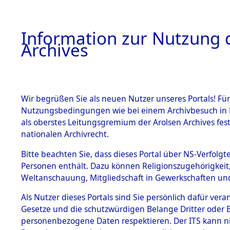
Information zur Nutzung d
Archives
HOME
BESTANDSBESCHREIBUNG
ARCHIVAL
Wir begrüßen Sie als neuen Nutzer unseres Portals! Für
Nutzungsbedingungen wie bei einem Archivbesuch in B
als oberstes Leitungsgremium der Arolsen Archives f
BESTÄNDE
0002 (108
nationalen Archivrecht.
1.
Bitte beachten Sie, dass dieses Portal über NS-Verfolgte
Inhaftierungsdoku
Personen enthält. Dazu können Religionszugehörigkeit,
mente
Weltanschauung, Mitgliedschaft in Gewerkschaften und 
1.2.9 Beim ITS
verwahrte
Als Nutzer dieses Portals sind Sie persönlich dafür vera
Effekten
Gesetze und die schutzwürdigen Belange Dritter oder B
1.2.9.1
personenbezogene Daten respektieren. Der ITS kann nic
Effekten aus