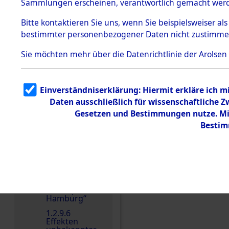
dem KZ
Sammlungen erscheinen, verantwortlich gemacht wer
Dachau
Bitte
kontaktieren
Sie uns, wenn Sie beispielsweiser al
1.2.9.2
Effekten aus
bestimmter personenbezogener Daten nicht zustimme
dem KZ
Dachau,
Sie möchten mehr über die Datenrichtlinie der Arolsen
Bayerisches
Landesentsch
ädigungsamt
1.2.9.3
Einverständniserklärung: Hiermit erkläre ich 
Effekten aus
Daten ausschließlich für wissenschaftliche
dem KZ
Neuengamm
Gesetzen und Bestimmungen nutze. Mir
e
Bestim
1.2.9.4
Effekten nicht
identifizierter
Eigentümer
1.2.9.5
Einen Kommentar schr
Effekten
„Gestapo
Hamburg“
1.2.9.6
Effekten