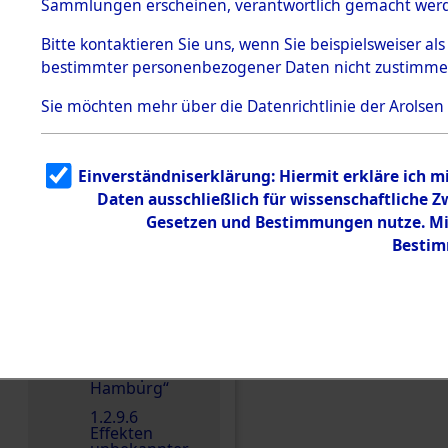
dem KZ
Sammlungen erscheinen, verantwortlich gemacht wer
Dachau
Bitte
kontaktieren
Sie uns, wenn Sie beispielsweiser al
1.2.9.2
Effekten aus
bestimmter personenbezogener Daten nicht zustimme
dem KZ
Dachau,
Sie möchten mehr über die Datenrichtlinie der Arolsen
Bayerisches
Landesentsch
ädigungsamt
1.2.9.3
Einverständniserklärung: Hiermit erkläre ich 
Effekten aus
Daten ausschließlich für wissenschaftliche
dem KZ
Neuengamm
Einen Kommentar schr
Gesetzen und Bestimmungen nutze. Mir
e
Bestim
1.2.9.4
Effekten nicht
identifizierter
Eigentümer
1.2.9.5
Effekten
„Gestapo
Hamburg“
1.2.9.6
Effekten