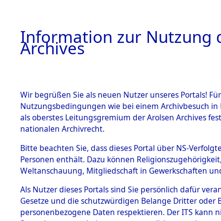
Information zur Nutzung d
Archives
HOME
BESTANDSBESCHREIBUNG
ARCHIVAL
Wir begrüßen Sie als neuen Nutzer unseres Portals! Für
Nutzungsbedingungen wie bei einem Archivbesuch in B
als oberstes Leitungsgremium der Arolsen Archives f
BESTÄNDE
0025 (108
nationalen Archivrecht.
1.
Bitte beachten Sie, dass dieses Portal über NS-Verfolgte
Inhaftierungsdoku
Personen enthält. Dazu können Religionszugehörigkeit,
mente
Weltanschauung, Mitgliedschaft in Gewerkschaften und 
1.2.9 Beim ITS
verwahrte
Als Nutzer dieses Portals sind Sie persönlich dafür vera
Effekten
Gesetze und die schutzwürdigen Belange Dritter oder B
1.2.9.1
personenbezogene Daten respektieren. Der ITS kann nic
Effekten aus