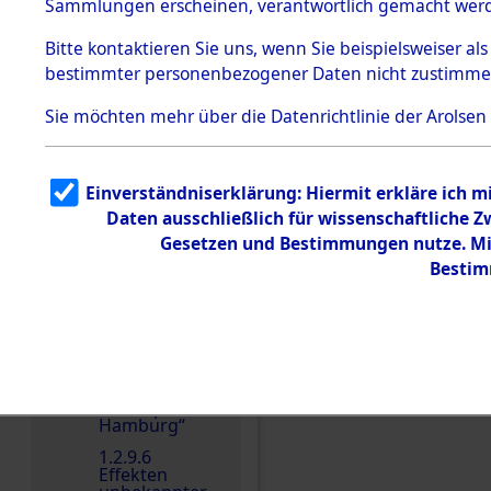
dem KZ
Sammlungen erscheinen, verantwortlich gemacht wer
Dachau
Bitte
kontaktieren
Sie uns, wenn Sie beispielsweiser al
1.2.9.2
Effekten aus
bestimmter personenbezogener Daten nicht zustimme
dem KZ
Dachau,
Sie möchten mehr über die Datenrichtlinie der Arolsen
Bayerisches
Einen Kommentar schr
Landesentsch
ädigungsamt
1.2.9.3
Einverständniserklärung: Hiermit erkläre ich 
Effekten aus
Daten ausschließlich für wissenschaftliche
dem KZ
Neuengamm
Gesetzen und Bestimmungen nutze. Mir
e
Bestim
1.2.9.4
Effekten nicht
identifizierter
Eigentümer
1.2.9.5
Effekten
„Gestapo
Hamburg“
1.2.9.6
Effekten