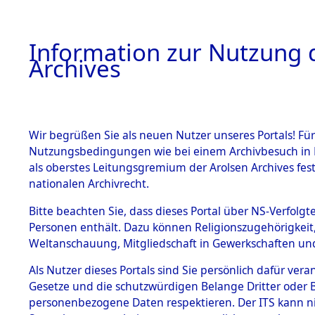
Information zur Nutzung d
Archives
HOME
BESTANDSBESCHREIBUNG
ARCHIVAL
Wir begrüßen Sie als neuen Nutzer unseres Portals! Für
Nutzungsbedingungen wie bei einem Archivbesuch in B
als oberstes Leitungsgremium der Arolsen Archives f
BESTÄNDE
0017 (108
nationalen Archivrecht.
1.
Bitte beachten Sie, dass dieses Portal über NS-Verfolgte
Inhaftierungsdoku
Personen enthält. Dazu können Religionszugehörigkeit,
mente
Weltanschauung, Mitgliedschaft in Gewerkschaften und 
1.2.9 Beim ITS
verwahrte
Als Nutzer dieses Portals sind Sie persönlich dafür vera
Effekten
Gesetze und die schutzwürdigen Belange Dritter oder B
1.2.9.1
personenbezogene Daten respektieren. Der ITS kann nic
Effekten aus