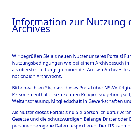
Information zur Nutzung d
Archives
HOME
BESTANDSBESCHREIBUNG
ARCHIVAL
Wir begrüßen Sie als neuen Nutzer unseres Portals! Für
Nutzungsbedingungen wie bei einem Archivbesuch in B
als oberstes Leitungsgremium der Arolsen Archives f
BESTÄNDE
0002 (108
nationalen Archivrecht.
1.
Bitte beachten Sie, dass dieses Portal über NS-Verfolgte
Inhaftierungsdoku
Personen enthält. Dazu können Religionszugehörigkeit,
mente
Weltanschauung, Mitgliedschaft in Gewerkschaften und 
1.2.9 Beim ITS
verwahrte
Als Nutzer dieses Portals sind Sie persönlich dafür vera
Effekten
Gesetze und die schutzwürdigen Belange Dritter oder B
1.2.9.1
personenbezogene Daten respektieren. Der ITS kann nic
Effekten aus