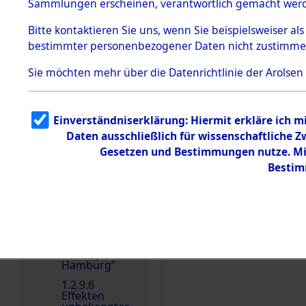
dem KZ
Sammlungen erscheinen, verantwortlich gemacht wer
Dachau
Bitte
kontaktieren
Sie uns, wenn Sie beispielsweiser al
1.2.9.2
Effekten aus
bestimmter personenbezogener Daten nicht zustimme
dem KZ
Dachau,
Sie möchten mehr über die Datenrichtlinie der Arolsen
Bayerisches
Landesentsch
ädigungsamt
1.2.9.3
Einverständniserklärung: Hiermit erkläre ich 
Effekten aus
Daten ausschließlich für wissenschaftliche
dem KZ
Neuengamm
Gesetzen und Bestimmungen nutze. Mir
e
Bestim
1.2.9.4
Effekten nicht
identifizierter
Eigentümer
1.2.9.5
Einen Kommentar schr
Effekten
„Gestapo
Hamburg“
1.2.9.6
Effekten