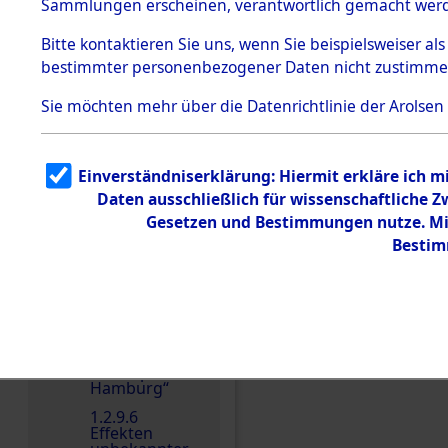
dem KZ
Sammlungen erscheinen, verantwortlich gemacht wer
Dachau
Bitte
kontaktieren
Sie uns, wenn Sie beispielsweiser al
1.2.9.2
Effekten aus
bestimmter personenbezogener Daten nicht zustimme
dem KZ
Dachau,
Sie möchten mehr über die Datenrichtlinie der Arolsen
Bayerisches
Landesentsch
ädigungsamt
1.2.9.3
Einverständniserklärung: Hiermit erkläre ich 
Effekten aus
Daten ausschließlich für wissenschaftliche
dem KZ
Einen Kommentar schr
Neuengamm
Gesetzen und Bestimmungen nutze. Mir
e
Bestim
1.2.9.4
Effekten nicht
identifizierter
Eigentümer
1.2.9.5
Effekten
„Gestapo
Hamburg“
1.2.9.6
Effekten