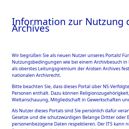
Information zur Nutzung d
Archives
HOME
BESTANDSBESCHREIBUNG
ARCHIVAL
Wir begrüßen Sie als neuen Nutzer unseres Portals! Für
Nutzungsbedingungen wie bei einem Archivbesuch in B
als oberstes Leitungsgremium der Arolsen Archives f
BESTÄNDE
0006 (108
nationalen Archivrecht.
1.
Bitte beachten Sie, dass dieses Portal über NS-Verfolgte
Inhaftierungsdoku
Personen enthält. Dazu können Religionszugehörigkeit,
mente
Weltanschauung, Mitgliedschaft in Gewerkschaften und 
1.2.9 Beim ITS
verwahrte
Als Nutzer dieses Portals sind Sie persönlich dafür vera
Effekten
Gesetze und die schutzwürdigen Belange Dritter oder B
1.2.9.1
personenbezogene Daten respektieren. Der ITS kann nic
Effekten aus