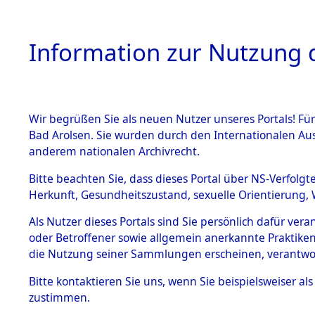
Information zur Nutzung d
Wir begrüßen Sie als neuen Nutzer unseres Portals! Fü
HOME
BESTANDSB
Bad Arolsen. Sie wurden durch den Internationalen Au
anderem nationalen Archivrecht.
BESTÄNDE
0016 (108
Bitte beachten Sie, dass dieses Portal über NS-Verfolgt
Herkunft, Gesundheitszustand, sexuelle Orientierung, 
1.
Inhaftierungsdoku
Als Nutzer dieses Portals sind Sie persönlich dafür ver
mente
oder Betroffener sowie allgemein anerkannte Praktiken
1.2.9 Beim ITS
die Nutzung seiner Sammlungen erscheinen, verantwo
verwahrte
Effekten
Bitte
kontaktieren
Sie uns, wenn Sie beispielsweiser a
1.2.9.1
zustimmen.
Effekten aus