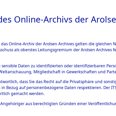
a
A
es Online-Archivs der Arolse
DIGITAL COLLEC
r das Online-Archiv der Arolsen Archives gelten die gleiche
ESCHREIBUNG
ARCHIVALE
ÜBERSICHT
BILD
sschuss als oberstes Leitungsgremium der Arolsen Archives 
595372)
e sensible Daten zu identifizierten oder identifizierbaren Pe
Weltanschauung, Mitgliedschaft in Gewerkschaften und Partei
antwortlich, dass Sie das Recht auf die Privatsphäre und sons
0016 (108595372)
 in Bezug auf personenbezogene Daten respektieren. Der ITS k
rtlich gemacht werden.
Person
UNBEKANNT
ls Angehöriger aus berechtigten Gründen einer Veröffentlic