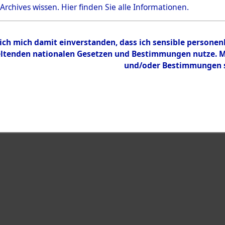
 Archives wissen.
Hier
finden Sie alle Informationen.
 ich mich damit einverstanden, dass ich sensible persone
tenden nationalen Gesetzen und Bestimmungen nutze. Mir
und/oder Bestimmungen st
eiben →
0016 (108595372)