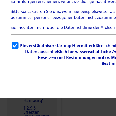
dem KZ
Sammlungen erscheinen, verantwortlich gemacht wer
Dachau
Bitte
kontaktieren
Sie uns, wenn Sie beispielsweiser al
1.2.9.2
Effekten aus
bestimmter personenbezogener Daten nicht zustimme
dem KZ
Dachau,
Sie möchten mehr über die Datenrichtlinie der Arolsen
Bayerisches
Landesentsch
Einen Kommentar schr
ädigungsamt
1.2.9.3
Einverständniserklärung: Hiermit erkläre ich 
Effekten aus
Daten ausschließlich für wissenschaftliche
dem KZ
Neuengamm
Gesetzen und Bestimmungen nutze. Mir
e
Bestim
1.2.9.4
Effekten nicht
identifizierter
Eigentümer
1.2.9.5
Effekten
„Gestapo
Hamburg“
1.2.9.6
Effekten