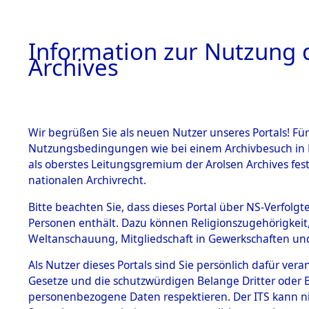
Information zur Nutzung d
Archives
HOME
BESTANDSBESCHREIBUNG
ARCHIVAL
Wir begrüßen Sie als neuen Nutzer unseres Portals! Für
Nutzungsbedingungen wie bei einem Archivbesuch in B
als oberstes Leitungsgremium der Arolsen Archives f
BESTÄNDE
0001 (108
nationalen Archivrecht.
1.
Bitte beachten Sie, dass dieses Portal über NS-Verfolgte
Inhaftierungsdoku
Personen enthält. Dazu können Religionszugehörigkeit,
mente
Weltanschauung, Mitgliedschaft in Gewerkschaften und 
1.2.9 Beim ITS
verwahrte
Als Nutzer dieses Portals sind Sie persönlich dafür vera
Effekten
Gesetze und die schutzwürdigen Belange Dritter oder B
1.2.9.1
personenbezogene Daten respektieren. Der ITS kann nic
Effekten aus