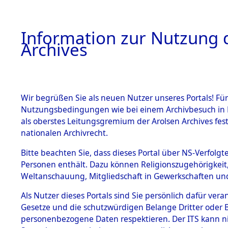
Information zur Nutzung d
Archives
HOME
BESTANDSBESCHREIBUNG
ARCHIVAL
Wir begrüßen Sie als neuen Nutzer unseres Portals! Für
Nutzungsbedingungen wie bei einem Archivbesuch in B
als oberstes Leitungsgremium der Arolsen Archives f
BESTÄNDE
0003 (108
nationalen Archivrecht.
1.
Bitte beachten Sie, dass dieses Portal über NS-Verfolgte
Inhaftierungsdoku
Personen enthält. Dazu können Religionszugehörigkeit,
mente
Weltanschauung, Mitgliedschaft in Gewerkschaften und 
1.2.9 Beim ITS
verwahrte
Als Nutzer dieses Portals sind Sie persönlich dafür vera
Effekten
Gesetze und die schutzwürdigen Belange Dritter oder B
1.2.9.1
personenbezogene Daten respektieren. Der ITS kann nic
Effekten aus