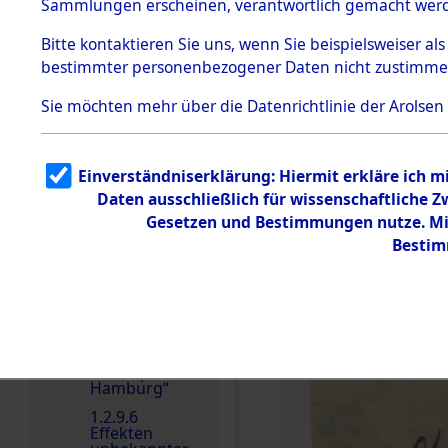
dem KZ
Sammlungen erscheinen, verantwortlich gemacht wer
Dachau
Bitte
kontaktieren
Sie uns, wenn Sie beispielsweiser al
1.2.9.2
Effekten aus
bestimmter personenbezogener Daten nicht zustimme
dem KZ
Dachau,
Sie möchten mehr über die Datenrichtlinie der Arolsen
Bayerisches
Landesentsch
ädigungsamt
1.2.9.3
Einverständniserklärung: Hiermit erkläre ich 
Effekten aus
Daten ausschließlich für wissenschaftliche
dem KZ
Neuengamm
Gesetzen und Bestimmungen nutze. Mir
e
Bestim
1.2.9.4
Effekten nicht
identifizierter
Eigentümer
1.2.9.5
Effekten
„Gestapo
Hamburg“
1.2.9.6
Effekten