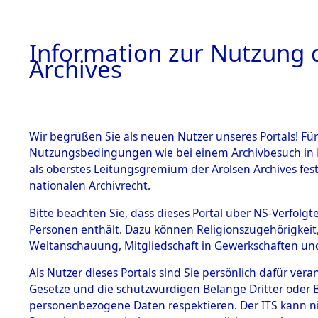
Information zur Nutzung d
Archives
HOME
BESTANDSBESCHREIBUNG
ARCHIVAL
Wir begrüßen Sie als neuen Nutzer unseres Portals! Für
Nutzungsbedingungen wie bei einem Archivbesuch in B
als oberstes Leitungsgremium der Arolsen Archives f
BESTÄNDE
0001 (108
nationalen Archivrecht.
1.
Bitte beachten Sie, dass dieses Portal über NS-Verfolgte
Inhaftierungsdoku
Personen enthält. Dazu können Religionszugehörigkeit,
mente
Weltanschauung, Mitgliedschaft in Gewerkschaften und 
1.2.9 Beim ITS
verwahrte
Als Nutzer dieses Portals sind Sie persönlich dafür vera
Effekten
Gesetze und die schutzwürdigen Belange Dritter oder B
1.2.9.1
personenbezogene Daten respektieren. Der ITS kann nic
Effekten aus