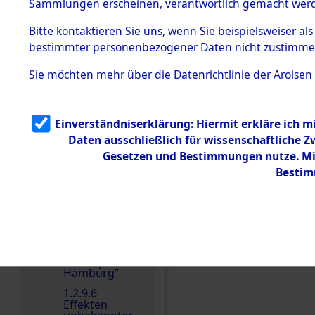
dem KZ
Sammlungen erscheinen, verantwortlich gemacht wer
Dachau
Bitte
kontaktieren
Sie uns, wenn Sie beispielsweiser al
1.2.9.2
Effekten aus
bestimmter personenbezogener Daten nicht zustimme
dem KZ
Dachau,
Sie möchten mehr über die Datenrichtlinie der Arolsen
Bayerisches
Landesentsch
Einen Kommentar schr
ädigungsamt
1.2.9.3
Einverständniserklärung: Hiermit erkläre ich 
Effekten aus
Daten ausschließlich für wissenschaftliche
dem KZ
Neuengamm
Gesetzen und Bestimmungen nutze. Mir
e
Bestim
1.2.9.4
Effekten nicht
identifizierter
Eigentümer
1.2.9.5
Effekten
„Gestapo
Hamburg“
1.2.9.6
Effekten