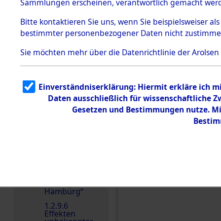
dem KZ
Sammlungen erscheinen, verantwortlich gemacht wer
Dachau
Bitte
kontaktieren
Sie uns, wenn Sie beispielsweiser al
1.2.9.2
Effekten aus
bestimmter personenbezogener Daten nicht zustimme
dem KZ
Dachau,
Sie möchten mehr über die Datenrichtlinie der Arolsen
Bayerisches
Landesentsch
ädigungsamt
1.2.9.3
Einverständniserklärung: Hiermit erkläre ich 
Effekten aus
Daten ausschließlich für wissenschaftliche
dem KZ
Neuengamm
Gesetzen und Bestimmungen nutze. Mir
e
Einen Kommentar schr
Bestim
1.2.9.4
Effekten nicht
identifizierter
Eigentümer
1.2.9.5
Effekten
„Gestapo
Hamburg“
1.2.9.6
Effekten