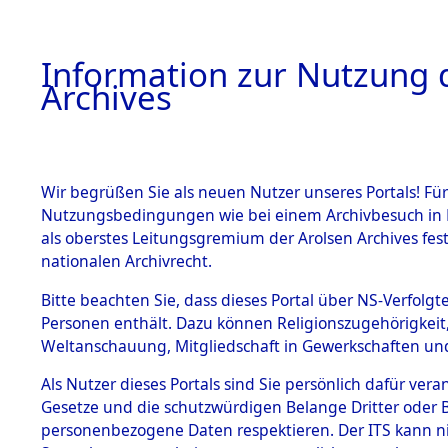
Information zur Nutzung d
Archives
HOME
BESTANDSBESCHREIBUNG
ARCHIVAL
Wir begrüßen Sie als neuen Nutzer unseres Portals! Für
Nutzungsbedingungen wie bei einem Archivbesuch in B
als oberstes Leitungsgremium der Arolsen Archives f
BESTÄNDE
0007 (108
nationalen Archivrecht.
1.
Bitte beachten Sie, dass dieses Portal über NS-Verfolgte
Inhaftierungsdoku
Personen enthält. Dazu können Religionszugehörigkeit,
mente
Weltanschauung, Mitgliedschaft in Gewerkschaften und 
1.2.9 Beim ITS
verwahrte
Als Nutzer dieses Portals sind Sie persönlich dafür vera
Effekten
Gesetze und die schutzwürdigen Belange Dritter oder B
1.2.9.1
personenbezogene Daten respektieren. Der ITS kann nic
Effekten aus