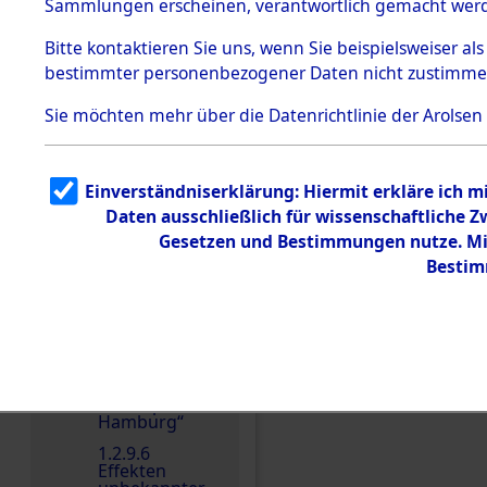
dem KZ
Sammlungen erscheinen, verantwortlich gemacht wer
Dachau
Bitte
kontaktieren
Sie uns, wenn Sie beispielsweiser al
1.2.9.2
Effekten aus
bestimmter personenbezogener Daten nicht zustimme
dem KZ
Dachau,
Sie möchten mehr über die Datenrichtlinie der Arolsen
Bayerisches
Landesentsch
Einen Kommentar schr
ädigungsamt
1.2.9.3
Einverständniserklärung: Hiermit erkläre ich 
Effekten aus
Daten ausschließlich für wissenschaftliche
dem KZ
Neuengamm
Gesetzen und Bestimmungen nutze. Mir
e
Bestim
1.2.9.4
Effekten nicht
identifizierter
Eigentümer
1.2.9.5
Effekten
„Gestapo
Hamburg“
1.2.9.6
Effekten