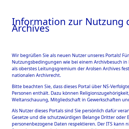
Information zur Nutzung d
Archives
HOME
BESTANDSBESCHREIBUNG
ARCHIVAL
Wir begrüßen Sie als neuen Nutzer unseres Portals! Für
Nutzungsbedingungen wie bei einem Archivbesuch in B
als oberstes Leitungsgremium der Arolsen Archives f
BESTÄNDE
0004 (108
nationalen Archivrecht.
1.
Bitte beachten Sie, dass dieses Portal über NS-Verfolgte
Inhaftierungsdoku
Personen enthält. Dazu können Religionszugehörigkeit,
mente
Weltanschauung, Mitgliedschaft in Gewerkschaften und 
1.2.9 Beim ITS
verwahrte
Als Nutzer dieses Portals sind Sie persönlich dafür vera
Effekten
Gesetze und die schutzwürdigen Belange Dritter oder B
1.2.9.1
personenbezogene Daten respektieren. Der ITS kann nic
Effekten aus