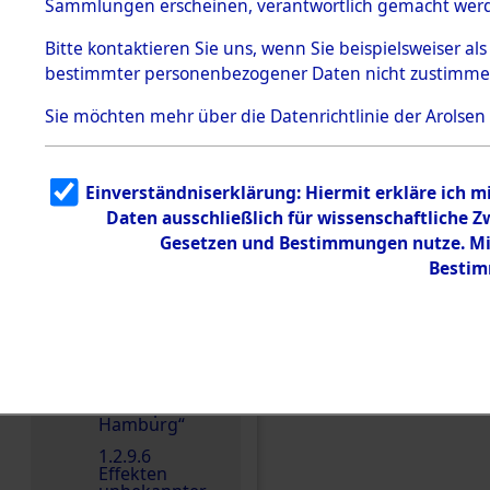
dem KZ
Sammlungen erscheinen, verantwortlich gemacht wer
Dachau
Bitte
kontaktieren
Sie uns, wenn Sie beispielsweiser al
1.2.9.2
Effekten aus
bestimmter personenbezogener Daten nicht zustimme
dem KZ
Dachau,
Einen Kommentar schr
Sie möchten mehr über die Datenrichtlinie der Arolsen
Bayerisches
Landesentsch
ädigungsamt
1.2.9.3
Einverständniserklärung: Hiermit erkläre ich 
Effekten aus
Daten ausschließlich für wissenschaftliche
dem KZ
Neuengamm
Gesetzen und Bestimmungen nutze. Mir
e
Bestim
1.2.9.4
Effekten nicht
identifizierter
Eigentümer
1.2.9.5
Effekten
„Gestapo
Hamburg“
1.2.9.6
Effekten