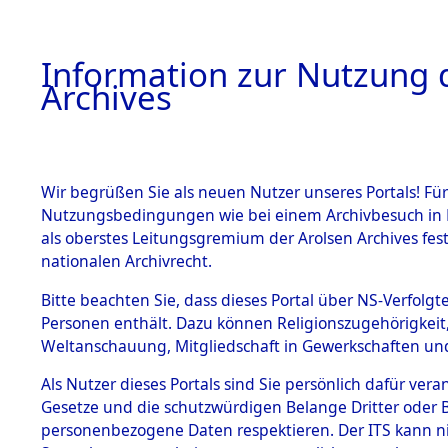
Information zur Nutzung d
Archives
HOME
BESTANDSBESCHREIBUNG
ARCHIVAL
Wir begrüßen Sie als neuen Nutzer unseres Portals! Für
Nutzungsbedingungen wie bei einem Archivbesuch in B
als oberstes Leitungsgremium der Arolsen Archives f
BESTÄNDE
0003 (108
nationalen Archivrecht.
1.
Bitte beachten Sie, dass dieses Portal über NS-Verfolgte
Inhaftierungsdoku
Personen enthält. Dazu können Religionszugehörigkeit,
mente
Weltanschauung, Mitgliedschaft in Gewerkschaften und 
1.2.9 Beim ITS
verwahrte
Als Nutzer dieses Portals sind Sie persönlich dafür vera
Effekten
Gesetze und die schutzwürdigen Belange Dritter oder B
1.2.9.1
personenbezogene Daten respektieren. Der ITS kann nic
Effekten aus