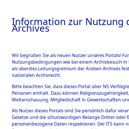
Information zur Nutzung d
Archives
HOME
BESTANDSBESCHREIBUNG
ARCHIVAL
Wir begrüßen Sie als neuen Nutzer unseres Portals! Für
Nutzungsbedingungen wie bei einem Archivbesuch in B
als oberstes Leitungsgremium der Arolsen Archives f
BESTÄNDE
0003 (108
nationalen Archivrecht.
1.
Bitte beachten Sie, dass dieses Portal über NS-Verfolgte
Inhaftierungsdoku
Personen enthält. Dazu können Religionszugehörigkeit,
mente
Weltanschauung, Mitgliedschaft in Gewerkschaften und 
1.2.9 Beim ITS
verwahrte
Als Nutzer dieses Portals sind Sie persönlich dafür vera
Effekten
Gesetze und die schutzwürdigen Belange Dritter oder B
1.2.9.1
personenbezogene Daten respektieren. Der ITS kann nic
Effekten aus