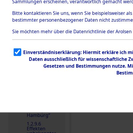
dem KZ
Sammlungen erscheinen, verantwortlich gemacht wer
Dachau
Bitte
kontaktieren
Sie uns, wenn Sie beispielsweiser al
1.2.9.2
Effekten aus
bestimmter personenbezogener Daten nicht zustimme
dem KZ
Dachau,
Sie möchten mehr über die Datenrichtlinie der Arolsen
Bayerisches
Landesentsch
ädigungsamt
Einen Kommentar schr
1.2.9.3
Einverständniserklärung: Hiermit erkläre ich 
Effekten aus
Daten ausschließlich für wissenschaftliche
dem KZ
Neuengamm
Gesetzen und Bestimmungen nutze. Mir
e
Bestim
1.2.9.4
Effekten nicht
identifizierter
Eigentümer
1.2.9.5
Effekten
„Gestapo
Hamburg“
1.2.9.6
Effekten