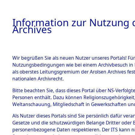
Information zur Nutzung d
Archives
HOME
BESTANDSBESCHREIBUNG
ARCHIVAL
Wir begrüßen Sie als neuen Nutzer unseres Portals! Für
Nutzungsbedingungen wie bei einem Archivbesuch in B
als oberstes Leitungsgremium der Arolsen Archives f
BESTÄNDE
0001 (108
nationalen Archivrecht.
1.
Bitte beachten Sie, dass dieses Portal über NS-Verfolgte
Inhaftierungsdoku
Personen enthält. Dazu können Religionszugehörigkeit,
mente
Weltanschauung, Mitgliedschaft in Gewerkschaften und 
1.2.9 Beim ITS
verwahrte
Als Nutzer dieses Portals sind Sie persönlich dafür vera
Effekten
Gesetze und die schutzwürdigen Belange Dritter oder B
1.2.9.1
personenbezogene Daten respektieren. Der ITS kann nic
Effekten aus