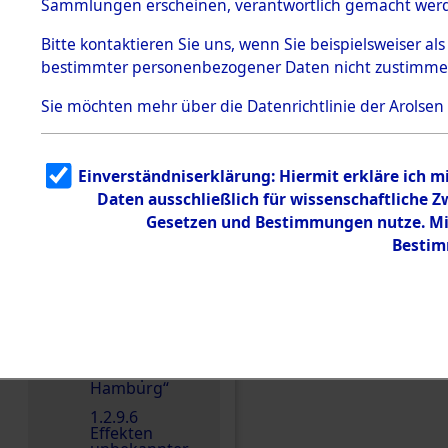
dem KZ
Sammlungen erscheinen, verantwortlich gemacht wer
Dachau
Bitte
kontaktieren
Sie uns, wenn Sie beispielsweiser al
1.2.9.2
Effekten aus
bestimmter personenbezogener Daten nicht zustimme
dem KZ
Dachau,
Sie möchten mehr über die Datenrichtlinie der Arolsen
Bayerisches
Landesentsch
Einen Kommentar schr
ädigungsamt
1.2.9.3
Einverständniserklärung: Hiermit erkläre ich 
Effekten aus
Daten ausschließlich für wissenschaftliche
dem KZ
Neuengamm
Gesetzen und Bestimmungen nutze. Mir
e
Bestim
1.2.9.4
Effekten nicht
identifizierter
Eigentümer
1.2.9.5
Effekten
„Gestapo
Hamburg“
1.2.9.6
Effekten