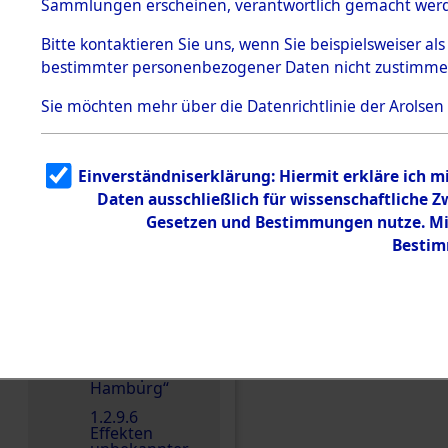
dem KZ
Sammlungen erscheinen, verantwortlich gemacht wer
Dachau
Bitte
kontaktieren
Sie uns, wenn Sie beispielsweiser al
1.2.9.2
Effekten aus
bestimmter personenbezogener Daten nicht zustimme
dem KZ
Dachau,
Sie möchten mehr über die Datenrichtlinie der Arolsen
Bayerisches
Landesentsch
Einen Kommentar schr
ädigungsamt
1.2.9.3
Einverständniserklärung: Hiermit erkläre ich 
Effekten aus
Daten ausschließlich für wissenschaftliche
dem KZ
Neuengamm
Gesetzen und Bestimmungen nutze. Mir
e
Bestim
1.2.9.4
Effekten nicht
identifizierter
Eigentümer
1.2.9.5
Effekten
„Gestapo
Hamburg“
1.2.9.6
Effekten