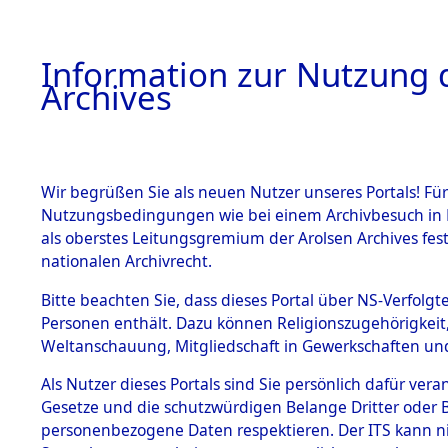
Information zur Nutzung d
Archives
HOME
BESTANDSBESCHREIBUNG
ARCHIVAL
Wir begrüßen Sie als neuen Nutzer unseres Portals! Für
Nutzungsbedingungen wie bei einem Archivbesuch in B
als oberstes Leitungsgremium der Arolsen Archives f
BESTÄNDE
0001 (108
nationalen Archivrecht.
1.
Bitte beachten Sie, dass dieses Portal über NS-Verfolgte
Inhaftierungsdoku
Personen enthält. Dazu können Religionszugehörigkeit,
mente
Weltanschauung, Mitgliedschaft in Gewerkschaften und 
1.2.9 Beim ITS
verwahrte
Als Nutzer dieses Portals sind Sie persönlich dafür vera
Effekten
Gesetze und die schutzwürdigen Belange Dritter oder B
1.2.9.1
personenbezogene Daten respektieren. Der ITS kann nic
Effekten aus