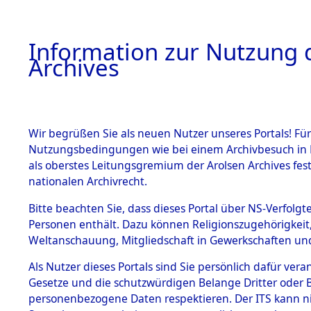
Information zur Nutzung d
Archives
HOME
BESTANDSBESCHREIBUNG
ARCHIVAL
Wir begrüßen Sie als neuen Nutzer unseres Portals! Für
Nutzungsbedingungen wie bei einem Archivbesuch in B
als oberstes Leitungsgremium der Arolsen Archives f
BESTÄNDE
0002 (108
nationalen Archivrecht.
1.
Bitte beachten Sie, dass dieses Portal über NS-Verfolgte
Inhaftierungsdoku
Personen enthält. Dazu können Religionszugehörigkeit,
mente
Weltanschauung, Mitgliedschaft in Gewerkschaften und 
1.2.9 Beim ITS
verwahrte
Als Nutzer dieses Portals sind Sie persönlich dafür vera
Effekten
Gesetze und die schutzwürdigen Belange Dritter oder B
1.2.9.1
personenbezogene Daten respektieren. Der ITS kann nic
Effekten aus