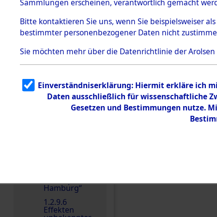
dem KZ
Sammlungen erscheinen, verantwortlich gemacht wer
Dachau
Bitte
kontaktieren
Sie uns, wenn Sie beispielsweiser al
1.2.9.2
Effekten aus
bestimmter personenbezogener Daten nicht zustimme
dem KZ
Dachau,
Sie möchten mehr über die Datenrichtlinie der Arolsen
Bayerisches
Landesentsch
ädigungsamt
1.2.9.3
Einverständniserklärung: Hiermit erkläre ich 
Effekten aus
Daten ausschließlich für wissenschaftliche
dem KZ
Neuengamm
Gesetzen und Bestimmungen nutze. Mir
e
Bestim
1.2.9.4
Effekten nicht
identifizierter
Eigentümer
1.2.9.5
Einen Kommentar schr
Effekten
„Gestapo
Hamburg“
1.2.9.6
Effekten