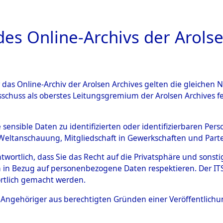
a
A
es Online-Archivs der Arolse
DIGITAL COLLEC
r das Online-Archiv der Arolsen Archives gelten die gleiche
ESCHREIBUNG
ARCHIVALE
ÜBERSICHT
BILD
sschuss als oberstes Leitungsgremium der Arolsen Archives 
595989)
e sensible Daten zu identifizierten oder identifizierbaren Pe
Weltanschauung, Mitgliedschaft in Gewerkschaften und Partei
antwortlich, dass Sie das Recht auf die Privatsphäre und sons
0004 (108595989)
 in Bezug auf personenbezogene Daten respektieren. Der ITS k
rtlich gemacht werden.
Person
UNBEKANNT
ls Angehöriger aus berechtigten Gründen einer Veröffentlic