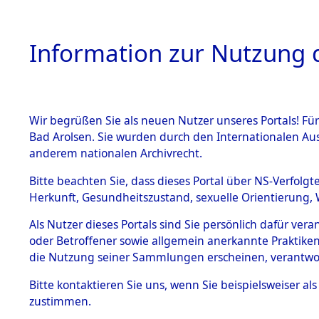
Information zur Nutzung d
Wir begrüßen Sie als neuen Nutzer unseres Portals! Fü
HOME
BESTANDSB
Bad Arolsen. Sie wurden durch den Internationalen Au
anderem nationalen Archivrecht.
BESTÄNDE
0004 (108
Bitte beachten Sie, dass dieses Portal über NS-Verfolgt
Herkunft, Gesundheitszustand, sexuelle Orientierung, 
1.
Inhaftierungsdoku
Als Nutzer dieses Portals sind Sie persönlich dafür ver
mente
oder Betroffener sowie allgemein anerkannte Praktiken
1.2.9 Beim ITS
die Nutzung seiner Sammlungen erscheinen, verantwo
verwahrte
Effekten
Bitte
kontaktieren
Sie uns, wenn Sie beispielsweiser a
1.2.9.1
zustimmen.
Effekten aus