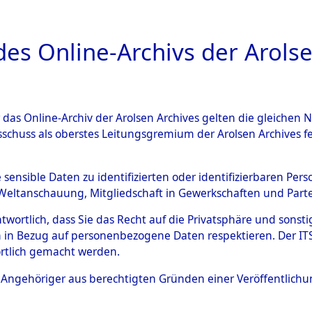
a
A
es Online-Archivs der Arolse
DIGITAL COLLEC
r das Online-Archiv der Arolsen Archives gelten die gleiche
ESCHREIBUNG
ARCHIVALE
ÜBERSICHT
BILD
sschuss als oberstes Leitungsgremium der Arolsen Archives 
596059)
e sensible Daten zu identifizierten oder identifizierbaren Pe
Weltanschauung, Mitgliedschaft in Gewerkschaften und Partei
antwortlich, dass Sie das Recht auf die Privatsphäre und sons
0008 (108596059)
 in Bezug auf personenbezogene Daten respektieren. Der ITS k
rtlich gemacht werden.
Person
UNBEKANN
ls Angehöriger aus berechtigten Gründen einer Veröffentlic