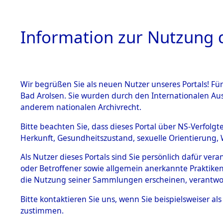
Information zur Nutzung d
Wir begrüßen Sie als neuen Nutzer unseres Portals! Fü
HOME
BESTANDSB
Bad Arolsen. Sie wurden durch den Internationalen Au
anderem nationalen Archivrecht.
BESTÄNDE
0008 (108
Bitte beachten Sie, dass dieses Portal über NS-Verfolgt
Herkunft, Gesundheitszustand, sexuelle Orientierung, 
1.
Inhaftierungsdoku
Als Nutzer dieses Portals sind Sie persönlich dafür ver
mente
oder Betroffener sowie allgemein anerkannte Praktiken
1.2.9 Beim ITS
die Nutzung seiner Sammlungen erscheinen, verantwo
verwahrte
Effekten
Bitte
kontaktieren
Sie uns, wenn Sie beispielsweiser a
1.2.9.1
zustimmen.
Effekten aus