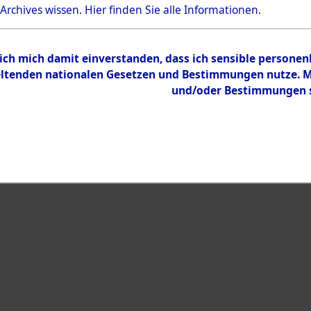
 Archives wissen.
Hier
finden Sie alle Informationen.
 ich mich damit einverstanden, dass ich sensible persone
tenden nationalen Gesetzen und Bestimmungen nutze. Mir
und/oder Bestimmungen st
eiben →
0008 (108596059)