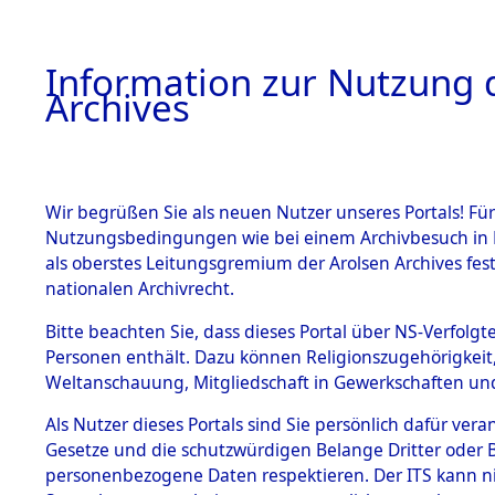
Information zur Nutzung d
Archives
HOME
BESTANDSBESCHREIBUNG
ARCHIVAL
Wir begrüßen Sie als neuen Nutzer unseres Portals! Für
Nutzungsbedingungen wie bei einem Archivbesuch in B
als oberstes Leitungsgremium der Arolsen Archives f
BESTÄNDE
0009 (108
nationalen Archivrecht.
1.
Bitte beachten Sie, dass dieses Portal über NS-Verfolgte
Inhaftierungsdoku
Personen enthält. Dazu können Religionszugehörigkeit,
mente
Weltanschauung, Mitgliedschaft in Gewerkschaften und 
1.2.9 Beim ITS
verwahrte
Als Nutzer dieses Portals sind Sie persönlich dafür vera
Effekten
Gesetze und die schutzwürdigen Belange Dritter oder B
1.2.9.1
personenbezogene Daten respektieren. Der ITS kann nic
Effekten aus