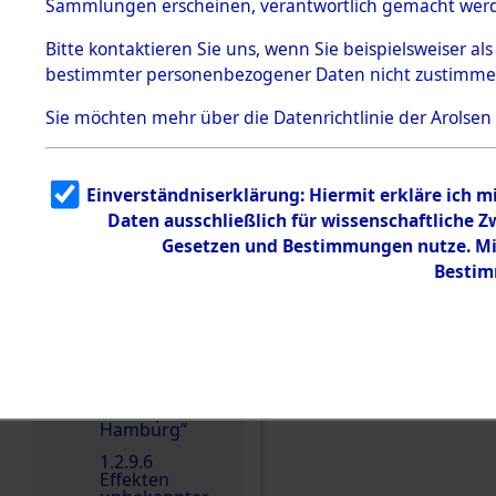
dem KZ
Sammlungen erscheinen, verantwortlich gemacht wer
Dachau
Bitte
kontaktieren
Sie uns, wenn Sie beispielsweiser al
1.2.9.2
Effekten aus
bestimmter personenbezogener Daten nicht zustimme
dem KZ
Dachau,
Sie möchten mehr über die Datenrichtlinie der Arolsen
Bayerisches
Landesentsch
ädigungsamt
Einen Kommentar schr
1.2.9.3
Einverständniserklärung: Hiermit erkläre ich 
Effekten aus
Daten ausschließlich für wissenschaftliche
dem KZ
Neuengamm
Gesetzen und Bestimmungen nutze. Mir
e
Bestim
1.2.9.4
Effekten nicht
identifizierter
Eigentümer
1.2.9.5
Effekten
„Gestapo
Hamburg“
1.2.9.6
Effekten