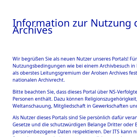
Information zur Nutzung d
Archives
HOME
BESTANDSBESCHREIBUNG
ARCHIVAL
Wir begrüßen Sie als neuen Nutzer unseres Portals! Für
Nutzungsbedingungen wie bei einem Archivbesuch in B
als oberstes Leitungsgremium der Arolsen Archives f
BESTÄNDE
0010 (108
nationalen Archivrecht.
1.
Bitte beachten Sie, dass dieses Portal über NS-Verfolgte
Inhaftierungsdoku
Personen enthält. Dazu können Religionszugehörigkeit,
mente
Weltanschauung, Mitgliedschaft in Gewerkschaften und 
1.2.9 Beim ITS
verwahrte
Als Nutzer dieses Portals sind Sie persönlich dafür vera
Effekten
Gesetze und die schutzwürdigen Belange Dritter oder B
1.2.9.1
personenbezogene Daten respektieren. Der ITS kann nic
Effekten aus