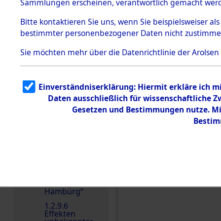
dem KZ
Sammlungen erscheinen, verantwortlich gemacht wer
Dachau
Bitte
kontaktieren
Sie uns, wenn Sie beispielsweiser al
1.2.9.2
Effekten aus
bestimmter personenbezogener Daten nicht zustimme
dem KZ
Dachau,
Sie möchten mehr über die Datenrichtlinie der Arolsen
Bayerisches
Einen Kommentar schr
Landesentsch
ädigungsamt
1.2.9.3
Einverständniserklärung: Hiermit erkläre ich 
Effekten aus
Daten ausschließlich für wissenschaftliche
dem KZ
Neuengamm
Gesetzen und Bestimmungen nutze. Mir
e
Bestim
1.2.9.4
Effekten nicht
identifizierter
Eigentümer
1.2.9.5
Effekten
„Gestapo
Hamburg“
1.2.9.6
Effekten