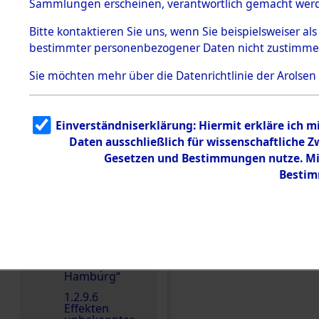
dem KZ
Sammlungen erscheinen, verantwortlich gemacht wer
Dachau
Bitte
kontaktieren
Sie uns, wenn Sie beispielsweiser al
1.2.9.2
Effekten aus
bestimmter personenbezogener Daten nicht zustimme
dem KZ
Einen Kommentar schr
Dachau,
Sie möchten mehr über die Datenrichtlinie der Arolsen
Bayerisches
Landesentsch
ädigungsamt
1.2.9.3
Einverständniserklärung: Hiermit erkläre ich 
Effekten aus
Daten ausschließlich für wissenschaftliche
dem KZ
Neuengamm
Gesetzen und Bestimmungen nutze. Mir
e
Bestim
1.2.9.4
Effekten nicht
identifizierter
Eigentümer
1.2.9.5
Effekten
„Gestapo
Hamburg“
1.2.9.6
Effekten