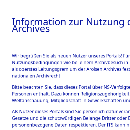
Information zur Nutzung d
Archives
HOME
BESTANDSBESCHREIBUNG
ARCHIVAL
Wir begrüßen Sie als neuen Nutzer unseres Portals! Für
Nutzungsbedingungen wie bei einem Archivbesuch in B
als oberstes Leitungsgremium der Arolsen Archives f
BESTÄNDE
0004 (108
nationalen Archivrecht.
1.
Bitte beachten Sie, dass dieses Portal über NS-Verfolgte
Inhaftierungsdoku
Personen enthält. Dazu können Religionszugehörigkeit,
mente
Weltanschauung, Mitgliedschaft in Gewerkschaften und 
1.2.9 Beim ITS
verwahrte
Als Nutzer dieses Portals sind Sie persönlich dafür vera
Effekten
Gesetze und die schutzwürdigen Belange Dritter oder B
1.2.9.1
personenbezogene Daten respektieren. Der ITS kann nic
Effekten aus