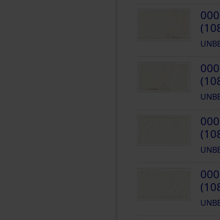
000
(10
UNB
000
(10
UNB
000
(10
UNB
000
(10
UNB