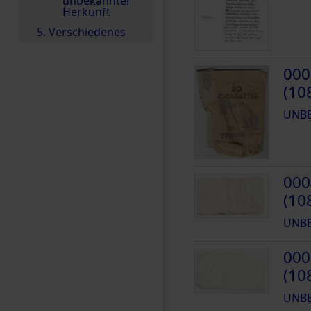
unbekannter
Herkunft
5. Verschiedenes
000
(10
UNB
000
(10
UNB
000
(10
UNB