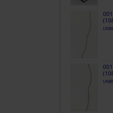
001
(10
UNB
001
(10
UNB