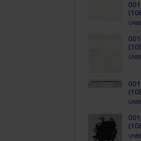
001
(10
UNB
001
(10
UNB
001
(10
UNB
001
(10
UNB