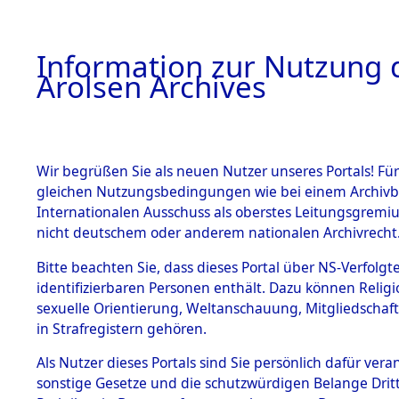
a
A
Information zur Nutzung d
Arolsen Archives
HOME
BESTANDSBESCHREIBUNG
PERSONEN
Wir begrüßen Sie als neuen Nutzer unseres Portals! Für
gleichen Nutzungsbedingungen wie bei einem Archivbe
Internationalen Ausschuss als oberstes Leitungsgremi
BESTÄNDE
21
Akten
f
nicht deutschem oder anderem nationalen Archivrecht
UNBEKAN
1.
Bitte beachten Sie, dass dieses Portal über NS-Verfolgte
Inhaftierungsdoku
identifizierbaren Personen enthält. Dazu können Relig
mente
sexuelle Orientierung, Weltanschauung, Mitgliedschaf
1.2.9 Beim ITS
UNBEKANNT
in Strafregistern gehören.
verwahrte
Effekten
Als Nutzer dieses Portals sind Sie persönlich dafür vera
1.2.9.1
sonstige Gesetze und die schutzwürdigen Belange Drit
Effekten aus