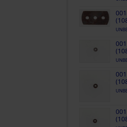
001
(10
UNB
001
(10
UNB
001
(10
UNB
001
(10