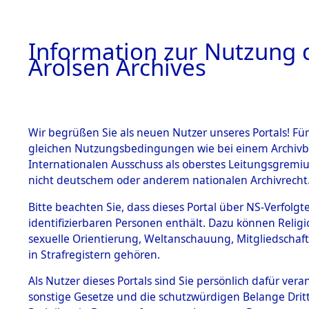
a
A
Information zur Nutzung d
Arolsen Archives
HOME
BESTANDSBESCHREIBUNG
PERSONEN
Wir begrüßen Sie als neuen Nutzer unseres Portals! Für
gleichen Nutzungsbedingungen wie bei einem Archivbe
Internationalen Ausschuss als oberstes Leitungsgremi
BESTÄNDE
25
Akten
f
nicht deutschem oder anderem nationalen Archivrecht
UNBEKAN
1.
Bitte beachten Sie, dass dieses Portal über NS-Verfolgte
Inhaftierungsdoku
identifizierbaren Personen enthält. Dazu können Relig
mente
sexuelle Orientierung, Weltanschauung, Mitgliedschaf
1.2.9 Beim ITS
UNBEKANNT
in Strafregistern gehören.
verwahrte
Effekten
Als Nutzer dieses Portals sind Sie persönlich dafür vera
1.2.9.1
sonstige Gesetze und die schutzwürdigen Belange Drit
Effekten aus