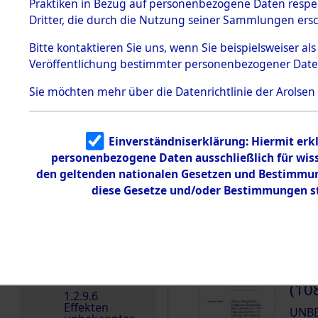
dem KZ
Praktiken in Bezug auf personenbezogene Daten respekt
Dachau
Dritter, die durch die Nutzung seiner Sammlungen ers
DOKUMENTE
1.2.9.2
Effekten aus
Bitte
kontaktieren
Sie uns, wenn Sie beispielsweiser a
dem KZ
Veröffentlichung bestimmter personenbezogener Date
Dachau,
Treffer pro Seite:
Bayerisches
Landesentsch
Sie möchten mehr über die Datenrichtlinie der Arolsen
ädigungsamt
Reihenfolge:
1.2.9.3
Effekten aus
Blättern:
Einverständniserklärung: Hiermit erkl
dem KZ
Neuengamm
personenbezogene Daten ausschließlich für wis
e
den geltenden nationalen Gesetzen und Bestimmung
1.2.9.4
diese Gesetze und/oder Bestimmungen st
000
Effekten nicht
(10
identifizierter
Eigentümer
UNB
1.2.9.5
Effekten
„Gestapo
000
Hamburg“
(10
1.2.9.6
Effekten
UNB