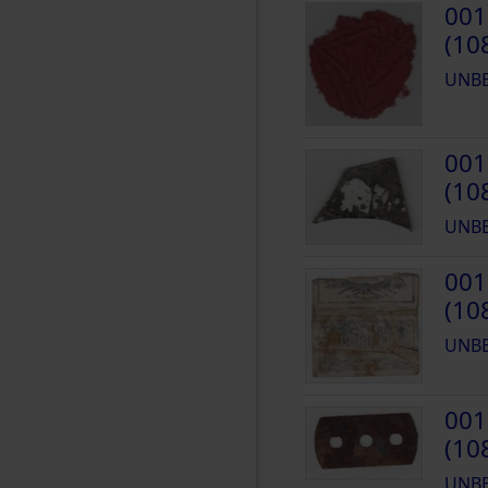
001
(10
UNB
001
(10
UNB
001
(10
UNB
001
(10
UNB