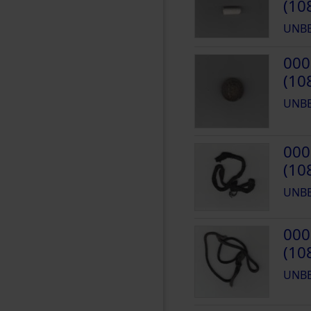
(10
UNB
000
(10
UNB
000
(10
UNB
000
(10
UNB