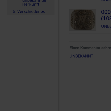
unbekannter
Herkunft
000
5. Verschiedenes
(10
UNB
Einen Kommentar schr
UNBEKANNT