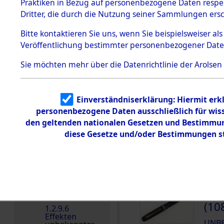
dem KZ
Praktiken in Bezug auf personenbezogene Daten respekt
Dachau
Dritter, die durch die Nutzung seiner Sammlungen ers
DOKUMENTE
1.2.9.2
Effekten aus
Bitte
kontaktieren
Sie uns, wenn Sie beispielsweiser a
dem KZ
Veröffentlichung bestimmter personenbezogener Date
Dachau,
000
Bayerisches
Landesentsch
(10
Sie möchten mehr über die Datenrichtlinie der Arolsen
ädigungsamt
UNB
1.2.9.3
Effekten aus
Einverständniserklärung: Hiermit erkl
dem KZ
000
Neuengamm
personenbezogene Daten ausschließlich für wis
e
(10
den geltenden nationalen Gesetzen und Bestimmung
1.2.9.4
diese Gesetze und/oder Bestimmungen st
UNB
Effekten nicht
identifizierter
Eigentümer
1.2.9.5
Effekten
„Gestapo
000
Hamburg“
(10
1.2.9.6
Effekten
UNB