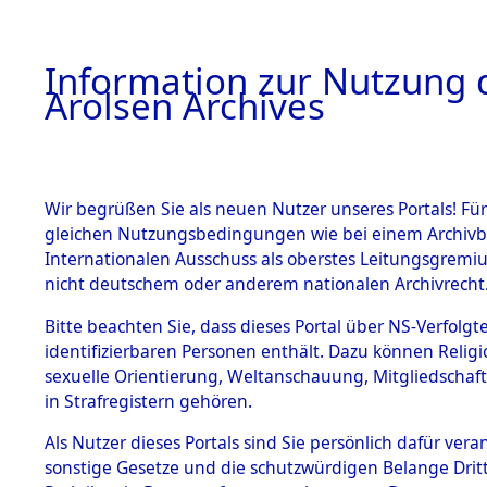
a
A
Information zur Nutzung d
Arolsen Archives
HOME
BESTANDSBESCHREIBUNG
PERSONEN
Wir begrüßen Sie als neuen Nutzer unseres Portals! Für
gleichen Nutzungsbedingungen wie bei einem Archivbe
Internationalen Ausschuss als oberstes Leitungsgremi
BESTÄNDE
4
Akten
fü
nicht deutschem oder anderem nationalen Archivrecht
UNBEKAN
1.
Bitte beachten Sie, dass dieses Portal über NS-Verfolgte
Inhaftierungsdoku
identifizierbaren Personen enthält. Dazu können Relig
mente
sexuelle Orientierung, Weltanschauung, Mitgliedschaf
1.2.9 Beim ITS
UNBEKANNT
in Strafregistern gehören.
verwahrte
Effekten
Als Nutzer dieses Portals sind Sie persönlich dafür vera
1.2.9.1
sonstige Gesetze und die schutzwürdigen Belange Drit
Effekten aus