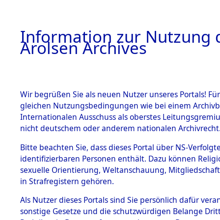
a
A
Information zur Nutzung d
Arolsen Archives
HOME
BESTANDSBESCHREIBUNG
PERSONEN
Wir begrüßen Sie als neuen Nutzer unseres Portals! Für
gleichen Nutzungsbedingungen wie bei einem Archivbe
Internationalen Ausschuss als oberstes Leitungsgremi
BESTÄNDE
3
Akten
fü
nicht deutschem oder anderem nationalen Archivrecht
UNBEKAN
1.
Bitte beachten Sie, dass dieses Portal über NS-Verfolgte
Inhaftierungsdoku
identifizierbaren Personen enthält. Dazu können Relig
mente
sexuelle Orientierung, Weltanschauung, Mitgliedschaf
1.2.9 Beim ITS
UNBEKANNT
in Strafregistern gehören.
verwahrte
Effekten
Als Nutzer dieses Portals sind Sie persönlich dafür vera
1.2.9.1
sonstige Gesetze und die schutzwürdigen Belange Drit
Effekten aus