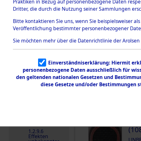
dem KZ
Praktiken in Bezug auf personenbezogene Daten respekt
Dachau
Dritter, die durch die Nutzung seiner Sammlungen ers
DOKUMENTE
1.2.9.2
Effekten aus
Bitte
kontaktieren
Sie uns, wenn Sie beispielsweiser a
dem KZ
Veröffentlichung bestimmter personenbezogener Date
Dachau,
000
Bayerisches
Landesentsch
(10
Sie möchten mehr über die Datenrichtlinie der Arolsen
ädigungsamt
UNB
1.2.9.3
Effekten aus
Einverständniserklärung: Hiermit erkl
dem KZ
000
Neuengamm
personenbezogene Daten ausschließlich für wis
e
(10
den geltenden nationalen Gesetzen und Bestimmung
1.2.9.4
diese Gesetze und/oder Bestimmungen st
UNB
Effekten nicht
identifizierter
Eigentümer
1.2.9.5
Effekten
„Gestapo
000
Hamburg“
(10
1.2.9.6
Effekten
UNB