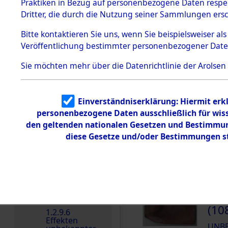
dem KZ
Praktiken in Bezug auf personenbezogene Daten respekt
Dachau
Dritter, die durch die Nutzung seiner Sammlungen ers
DOKUMENTE
1.2.9.2
Effekten aus
Bitte
kontaktieren
Sie uns, wenn Sie beispielsweiser a
dem KZ
Veröffentlichung bestimmter personenbezogener Date
Dachau,
000
Bayerisches
Landesentsch
(10
Sie möchten mehr über die Datenrichtlinie der Arolsen
ädigungsamt
UNB
1.2.9.3
Effekten aus
Einverständniserklärung: Hiermit erkl
dem KZ
000
Neuengamm
personenbezogene Daten ausschließlich für wis
e
(10
den geltenden nationalen Gesetzen und Bestimmung
1.2.9.4
diese Gesetze und/oder Bestimmungen st
UNB
Effekten nicht
identifizierter
Eigentümer
1.2.9.5
Effekten
„Gestapo
000
Hamburg“
(10
1.2.9.6
Effekten
UNB