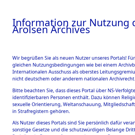
a
A
Information zur Nutzung d
Arolsen Archives
HOME
BESTANDSBESCHREIBUNG
PERSONEN
Wir begrüßen Sie als neuen Nutzer unseres Portals! Für
gleichen Nutzungsbedingungen wie bei einem Archivbe
Internationalen Ausschuss als oberstes Leitungsgremi
BESTÄNDE
3
Akten
fü
nicht deutschem oder anderem nationalen Archivrecht
UNBEKAN
1.
Bitte beachten Sie, dass dieses Portal über NS-Verfolgte
Inhaftierungsdoku
identifizierbaren Personen enthält. Dazu können Relig
mente
sexuelle Orientierung, Weltanschauung, Mitgliedschaf
1.2.9 Beim ITS
UNBEKANNT
in Strafregistern gehören.
verwahrte
Effekten
Als Nutzer dieses Portals sind Sie persönlich dafür vera
1.2.9.1
sonstige Gesetze und die schutzwürdigen Belange Drit
Effekten aus