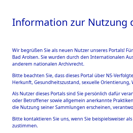
Information zur Nutzung d
Wir begrüßen Sie als neuen Nutzer unseres Portals! Fü
HOME
BESTANDSB
Bad Arolsen. Sie wurden durch den Internationalen Au
anderem nationalen Archivrecht.
BESTÄNDE
12
Akten
f
Bitte beachten Sie, dass dieses Portal über NS-Verfolgt
Herkunft, Gesundheitszustand, sexuelle Orientierung, 
1.
Inhaftierungsdoku
Als Nutzer dieses Portals sind Sie persönlich dafür ver
UNBEKANNT
mente
oder Betroffener sowie allgemein anerkannte Praktiken
1.2.9 Beim ITS
die Nutzung seiner Sammlungen erscheinen, verantwo
verwahrte
Effekten
Bitte
kontaktieren
Sie uns, wenn Sie beispielsweiser a
1.2.9.1
zustimmen.
Effekten aus