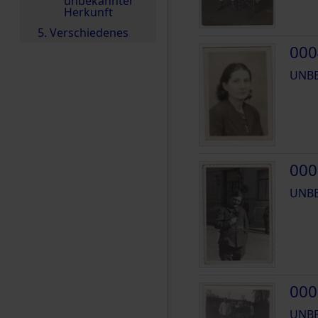
unbekannter
Herkunft
5. Verschiedenes
000
UNB
000
UNB
000
UNB