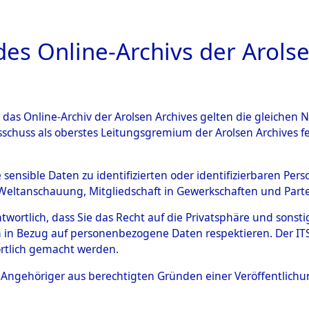
a
A
es Online-Archivs der Arolse
DIGITAL COLLEC
r das Online-Archiv der Arolsen Archives gelten die gleiche
ESCHREIBUNG
PERSONENINDEX
PERSON
sschuss als oberstes Leitungsgremium der Arolsen Archives 
ür
UNBEKANNT
e sensible Daten zu identifizierten oder identifizierbaren Pe
Weltanschauung, Mitgliedschaft in Gewerkschaften und Partei
antwortlich, dass Sie das Recht auf die Privatsphäre und sons
 in Bezug auf personenbezogene Daten respektieren. Der ITS k
rtlich gemacht werden.
ls Angehöriger aus berechtigten Gründen einer Veröffentlic