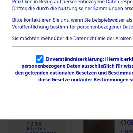
dem KZ
Praktiken in Bezug auf personenbezogene Daten respekt
Dachau
Dritter, die durch die Nutzung seiner Sammlungen ers
DOKUMENTE
1.2.9.2
Effekten aus
Bitte
kontaktieren
Sie uns, wenn Sie beispielsweiser a
dem KZ
Veröffentlichung bestimmter personenbezogener Date
Dachau,
000
Bayerisches
Landesentsch
(10
Sie möchten mehr über die Datenrichtlinie der Arolsen
ädigungsamt
UNB
1.2.9.3
Effekten aus
Einverständniserklärung: Hiermit erkl
dem KZ
000
Neuengamm
personenbezogene Daten ausschließlich für wis
e
(10
den geltenden nationalen Gesetzen und Bestimmung
1.2.9.4
diese Gesetze und/oder Bestimmungen st
UNB
Effekten nicht
identifizierter
Eigentümer
1.2.9.5
Effekten
„Gestapo
000
Hamburg“
(10
1.2.9.6
Effekten
UNB