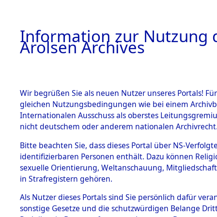
a
A
Information zur Nutzung d
Arolsen Archives
HOME
BESTANDSBESCHREIBUNG
PERSONEN
Wir begrüßen Sie als neuen Nutzer unseres Portals! Für
gleichen Nutzungsbedingungen wie bei einem Archivbe
Internationalen Ausschuss als oberstes Leitungsgremi
BESTÄNDE
3
Akten
fü
nicht deutschem oder anderem nationalen Archivrecht
UNBEKAN
1.
Bitte beachten Sie, dass dieses Portal über NS-Verfolgte
Inhaftierungsdoku
identifizierbaren Personen enthält. Dazu können Relig
mente
sexuelle Orientierung, Weltanschauung, Mitgliedschaf
1.2.9 Beim ITS
UNBEKANNT
in Strafregistern gehören.
verwahrte
Effekten
Als Nutzer dieses Portals sind Sie persönlich dafür vera
1.2.9.1
sonstige Gesetze und die schutzwürdigen Belange Drit
Effekten aus