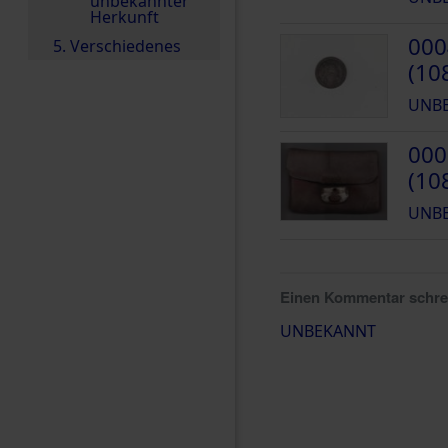
unbekannter
Herkunft
000
5. Verschiedenes
(10
UNB
000
(10
UNB
Einen Kommentar schr
UNBEKANNT