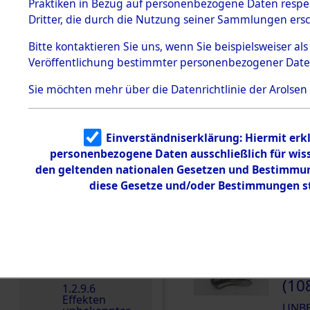
dem KZ
Praktiken in Bezug auf personenbezogene Daten respekt
Dachau
Dritter, die durch die Nutzung seiner Sammlungen ers
DOKUMENTE
1.2.9.2
Effekten aus
Bitte
kontaktieren
Sie uns, wenn Sie beispielsweiser a
dem KZ
Veröffentlichung bestimmter personenbezogener Date
Dachau,
000
Bayerisches
Landesentsch
(10
Sie möchten mehr über die Datenrichtlinie der Arolsen
ädigungsamt
UNB
1.2.9.3
Effekten aus
Einverständniserklärung: Hiermit erkl
dem KZ
000
Neuengamm
personenbezogene Daten ausschließlich für wis
e
(10
den geltenden nationalen Gesetzen und Bestimmung
1.2.9.4
diese Gesetze und/oder Bestimmungen st
UNB
Effekten nicht
identifizierter
Eigentümer
1.2.9.5
Effekten
„Gestapo
000
Hamburg“
(10
1.2.9.6
Effekten
UNB