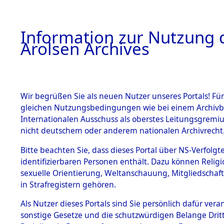
a
A
Information zur Nutzung d
Arolsen Archives
HOME
BESTANDSBESCHREIBUNG
PERSONEN
Wir begrüßen Sie als neuen Nutzer unseres Portals! Für
gleichen Nutzungsbedingungen wie bei einem Archivbe
Internationalen Ausschuss als oberstes Leitungsgremi
BESTÄNDE
5
Akten
fü
nicht deutschem oder anderem nationalen Archivrecht
UNBEKAN
1.
Bitte beachten Sie, dass dieses Portal über NS-Verfolgte
Inhaftierungsdoku
identifizierbaren Personen enthält. Dazu können Relig
mente
sexuelle Orientierung, Weltanschauung, Mitgliedschaf
1.2.9 Beim ITS
UNBEKANNT
in Strafregistern gehören.
verwahrte
Effekten
Als Nutzer dieses Portals sind Sie persönlich dafür vera
1.2.9.1
sonstige Gesetze und die schutzwürdigen Belange Drit
Effekten aus