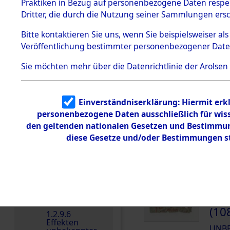
dem KZ
Praktiken in Bezug auf personenbezogene Daten respekt
Dachau
Dritter, die durch die Nutzung seiner Sammlungen ers
DOKUMENTE
1.2.9.2
Effekten aus
Bitte
kontaktieren
Sie uns, wenn Sie beispielsweiser a
dem KZ
Veröffentlichung bestimmter personenbezogener Date
Dachau,
000
Bayerisches
Landesentsch
(10
Sie möchten mehr über die Datenrichtlinie der Arolsen
ädigungsamt
UNB
1.2.9.3
Effekten aus
Einverständniserklärung: Hiermit erkl
dem KZ
000
Neuengamm
personenbezogene Daten ausschließlich für wis
e
(10
den geltenden nationalen Gesetzen und Bestimmung
1.2.9.4
diese Gesetze und/oder Bestimmungen st
UNB
Effekten nicht
identifizierter
Eigentümer
1.2.9.5
Effekten
„Gestapo
000
Hamburg“
(10
1.2.9.6
Effekten
UNB