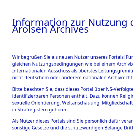
a
A
Information zur Nutzung d
Arolsen Archives
HOME
BESTANDSBESCHREIBUNG
PERSONEN
Wir begrüßen Sie als neuen Nutzer unseres Portals! Für
gleichen Nutzungsbedingungen wie bei einem Archivbe
Internationalen Ausschuss als oberstes Leitungsgremi
BESTÄNDE
5
Akten
fü
nicht deutschem oder anderem nationalen Archivrecht
UNBEKAN
1.
Bitte beachten Sie, dass dieses Portal über NS-Verfolgte
Inhaftierungsdoku
identifizierbaren Personen enthält. Dazu können Relig
mente
sexuelle Orientierung, Weltanschauung, Mitgliedschaf
1.2.9 Beim ITS
UNBEKANNT
in Strafregistern gehören.
verwahrte
Effekten
Als Nutzer dieses Portals sind Sie persönlich dafür vera
1.2.9.1
sonstige Gesetze und die schutzwürdigen Belange Drit
Effekten aus