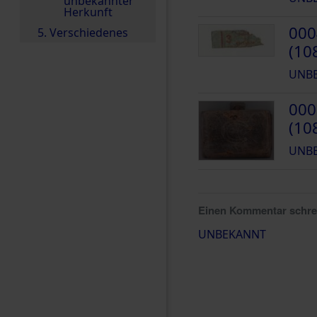
unbekannter
Herkunft
000
5. Verschiedenes
(10
UNB
000
(10
UNB
Einen Kommentar schr
UNBEKANNT