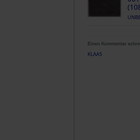
(10
UNB
Einen Kommentar schr
KLAAS