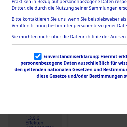
dem KZ
Praktiken in Bezug auf personenbezogene Daten respekt
Dachau
Niederlande
Dritter, die durch die Nutzung seiner Sammlungen ers
1.2.9.2
Weitere Angaben
Effekten aus
Bitte
kontaktieren
Sie uns, wenn Sie beispielsweiser a
Effekte gehört zu dem
dem KZ
Veröffentlichung bestimmter personenbezogener Date
Dachau,
de RAAD. Die Personal
Bayerisches
Effekteneigentümers 
Landesentsch
Sie möchten mehr über die Datenrichtlinie der Arolsen
ädigungsamt
ursprünglichen Inven
1.2.9.3
Erschließung durch 
Effekten aus
ermittelt. ; 1.9.2023:
Einverständniserklärung: Hiermit erkl
dem KZ
Neuengamm
an die Familien (oder 
personenbezogene Daten ausschließlich für wis
e
den geltenden nationalen Gesetzen und Bestimmung
zurückgegeben.
1.2.9.4
diese Gesetze und/oder Bestimmungen st
Effekten nicht
Häftlingsnummer
identifizierter
56602
Eigentümer
1.2.9.5
Effekten
„Gestapo
Hamburg“
1.2.9.6
DOKUMENTE
Effekten