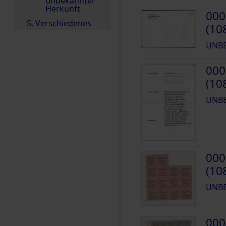
unbekannter
Herkunft
000
5. Verschiedenes
(10
UNB
000
(10
UNB
000
(10
UNB
000