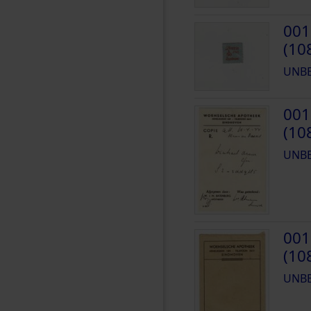
001
(10
UNB
001
(10
UNB
001
(10
UNB