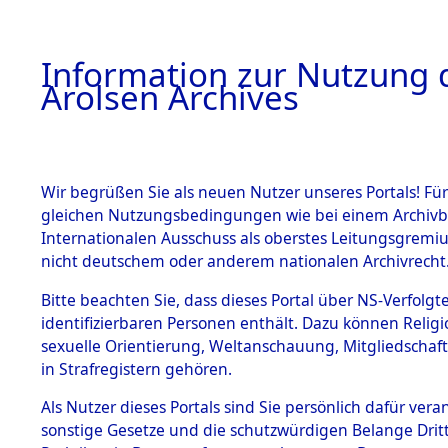
a
A
Information zur Nutzung d
Arolsen Archives
HOME
BESTANDSBESCHREIBUNG
PERSONEN
Wir begrüßen Sie als neuen Nutzer unseres Portals! Für
gleichen Nutzungsbedingungen wie bei einem Archivbe
Internationalen Ausschuss als oberstes Leitungsgremi
BESTÄNDE
17
Akten
f
nicht deutschem oder anderem nationalen Archivrecht
RAAD, KLA
1.
Bitte beachten Sie, dass dieses Portal über NS-Verfolgte
Inhaftierungsdoku
identifizierbaren Personen enthält. Dazu können Relig
mente
sexuelle Orientierung, Weltanschauung, Mitgliedschaf
1.2.9 Beim ITS
DE RAAD, KLAAS
in Strafregistern gehören.
verwahrte
Effekten
geb. 19. April 1900
Als Nutzer dieses Portals sind Sie persönlich dafür vera
1.2.9.1
sonstige Gesetze und die schutzwürdigen Belange Drit
Effekten aus
Land