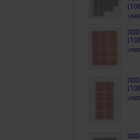
(10
UNB
000
(10
UNB
000
(10
UNB
000