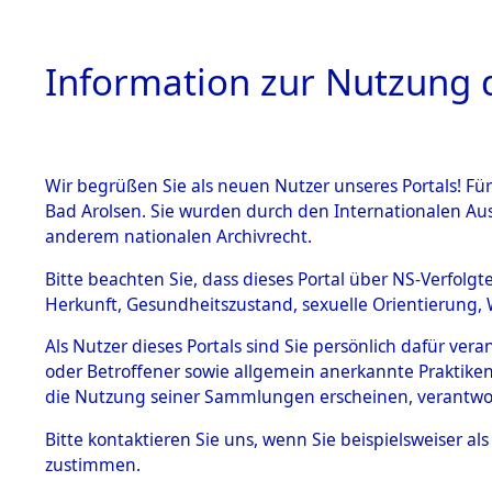
Information zur Nutzung d
Wir begrüßen Sie als neuen Nutzer unseres Portals! Fü
HOME
BESTANDSB
Bad Arolsen. Sie wurden durch den Internationalen Au
anderem nationalen Archivrecht.
BESTÄNDE
10
Akten
f
Bitte beachten Sie, dass dieses Portal über NS-Verfolgt
Herkunft, Gesundheitszustand, sexuelle Orientierung, 
1.
Inhaftierungsdoku
Als Nutzer dieses Portals sind Sie persönlich dafür ver
UNBEKANNT
mente
oder Betroffener sowie allgemein anerkannte Praktiken
1.2.9 Beim ITS
die Nutzung seiner Sammlungen erscheinen, verantwo
verwahrte
Effekten
Bitte
kontaktieren
Sie uns, wenn Sie beispielsweiser a
1.2.9.1
zustimmen.
Effekten aus