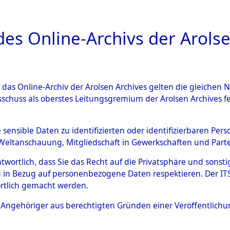
a
A
es Online-Archivs der Arolse
DIGITAL COLLEC
r das Online-Archiv der Arolsen Archives gelten die gleiche
ESCHREIBUNG
PERSONENINDEX
PERSON
sschuss als oberstes Leitungsgremium der Arolsen Archives 
ür
UNBEKANNT
e sensible Daten zu identifizierten oder identifizierbaren Pe
Weltanschauung, Mitgliedschaft in Gewerkschaften und Partei
antwortlich, dass Sie das Recht auf die Privatsphäre und sons
 in Bezug auf personenbezogene Daten respektieren. Der ITS k
rtlich gemacht werden.
ls Angehöriger aus berechtigten Gründen einer Veröffentlic