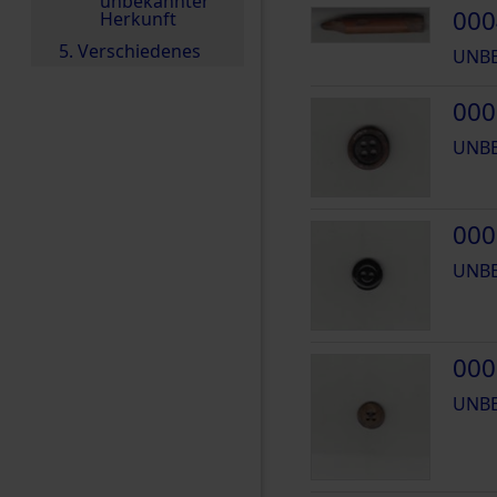
unbekannter
000
Herkunft
5. Verschiedenes
UNB
000
UNB
000
UNB
000
UNB