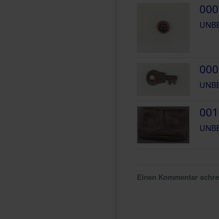
000
UNB
000
UNB
001
UNB
Einen Kommentar schr