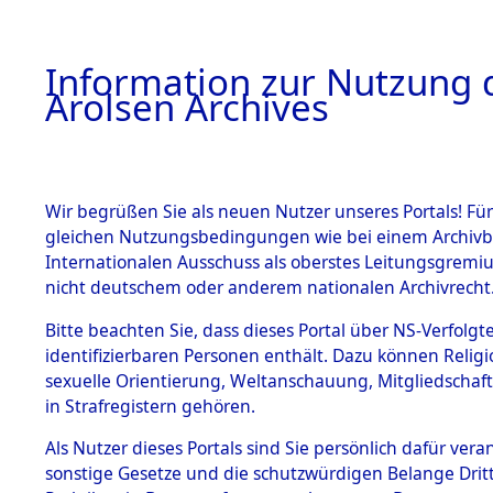
a
A
Information zur Nutzung d
Arolsen Archives
HOME
BESTANDSBESCHREIBUNG
PERSONEN
Wir begrüßen Sie als neuen Nutzer unseres Portals! Für
gleichen Nutzungsbedingungen wie bei einem Archivbe
Internationalen Ausschuss als oberstes Leitungsgremi
BESTÄNDE
3
Akten
fü
nicht deutschem oder anderem nationalen Archivrecht
HOOIJER, 
1.
Bitte beachten Sie, dass dieses Portal über NS-Verfolgte
Inhaftierungsdoku
identifizierbaren Personen enthält. Dazu können Relig
mente
sexuelle Orientierung, Weltanschauung, Mitgliedschaf
1.2.9 Beim ITS
HOOIJER, GERRIT
in Strafregistern gehören.
verwahrte
Effekten
geb. 7. Mai 1892
Als Nutzer dieses Portals sind Sie persönlich dafür vera
1.2.9.1
sonstige Gesetze und die schutzwürdigen Belange Drit
Effekten aus
Land