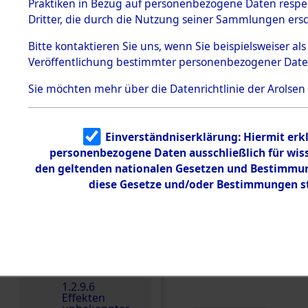
dem KZ
Praktiken in Bezug auf personenbezogene Daten respekt
Dachau
Niederlande
Dritter, die durch die Nutzung seiner Sammlungen ers
1.2.9.2
Weitere Angaben
Effekten aus
Bitte
kontaktieren
Sie uns, wenn Sie beispielsweiser a
Die Personalien des 
dem KZ
Veröffentlichung bestimmter personenbezogener Date
Dachau,
wurden nach der ursp
Bayerisches
Inventarisierung und 
Landesentsch
Sie möchten mehr über die Datenrichtlinie der Arolsen
ädigungsamt
Nachforschungen ermit
1.2.9.3
gehört zu Gerrit HOOIJ
Effekten aus
Effekten wurden an di
Einverständniserklärung: Hiermit erkl
dem KZ
Neuengamm
andere Berechtigte) 
personenbezogene Daten ausschließlich für wis
e
den geltenden nationalen Gesetzen und Bestimmung
Namensvarianten
1.2.9.4
diese Gesetze und/oder Bestimmungen st
Effekten nicht
ST. ; HOOIER ; HOOYE
identifizierter
Eigentümer
1.2.9.5
Effekten
„Gestapo
Hamburg“
DOKUMENTE
1.2.9.6
Effekten