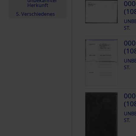
unbekannter
000
Herkunft
(10
5. Verschiedenes
UNBE
ST.
000
(10
UNBE
ST.
000
(10
UNBE
ST.